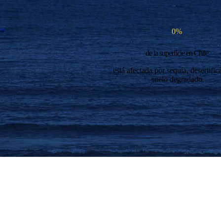
0
%
de la superficie en Chile
está afectada por sequía, desertific
suelo degradado