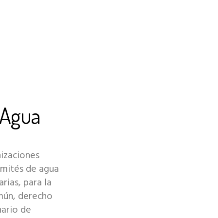
 Agua
izaciones
comités de agua
rias, para la
mún, derecho
nario de