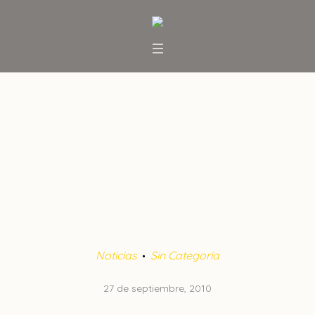
Reserva de agua 2010 2011 en
la V región
Inicio
/
Noticias
/
Reserva de agua 2010 2011 en la V
región
Noticias
Sin Categoría
27 de septiembre, 2010