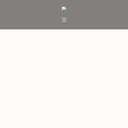
La Coordinadora por la
Defensa del Agua y la Vida de
Chile, en conmemoración del
Día Mundial del Agua 2011.
Inicio
/
Noticias
/
La Coordinadora por la Defensa del
Agua y la Vida de Chile, en conmemoración del Día
Mundial del Agua 2011.