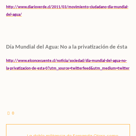
http://www.diarioverde.cl/2011/03/movimiento-ciudadano-dia-mundial-
del-agua/
Día Mundial del Agua: No a la privatización de ésta
http://www.elconcecuente.cl/noticia/sociedad/dia-mundial-del-agua-no-
la-privatizacion-de-esta-0?utm_source=twitterfeed&utm_medium=twitter
0
La doble militancia de Fernanda Otero como