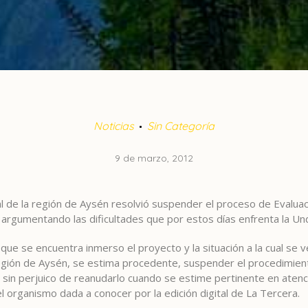
Noticias
Sin Categoría
9 de marzo, 2012
l de la región de Aysén resolvió suspender el proceso de Evalua
 argumentando las dificultades que por estos días enfrenta la U
n que se encuentra inmerso el proyecto y la situación a la cual s
región de Aysén, se estima procedente, suspender el procedimien
 sin perjuico de reanudarlo cuando se estime pertinente en atenció
l organismo dada a conocer por la edición digital de La Tercera.