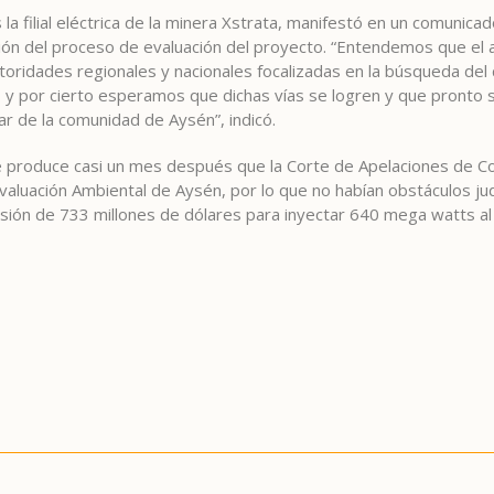
la filial eléctrica de la minera Xstrata, manifestó en un comunica
ón del proceso de evaluación del proyecto. “Entendemos que el ac
ridades regionales y nacionales focalizadas en la búsqueda del d
s, y por cierto esperamos que dichas vías se logren y que pronto
r de la comunidad de Aysén”, indicó.
e produce casi un mes después que la Corte de Apelaciones de C
valuación Ambiental de Aysén, por lo que no habían obstáculos jud
ersión de 733 millones de dólares para inyectar 640 mega watts a