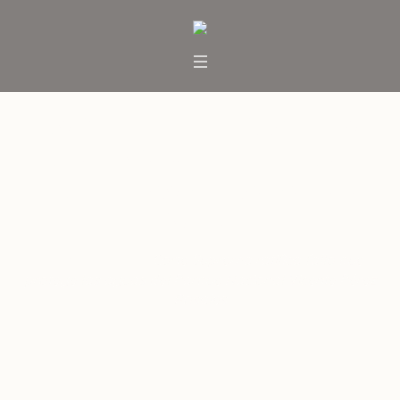
Corte Suprema ratifica fallo
que protege las aguas del
Parque Nacional Vicente Pérez
Rosales
Inicio
/
Noticias
/
Corte Suprema ratifica fallo que
protege las aguas del Parque Nacional Vicente Pérez
Rosales