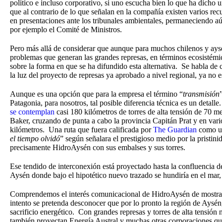
político e incluso corporativo, si uno escucha bien lo que ha dicho u
que al contrario de lo que señalan en la compañía existen varios rec
en presentaciones ante los tribunales ambientales, permaneciendo aún
por ejemplo el Comité de Ministros.
Pero más allá de considerar que aunque para muchos chilenos y ayseni
problemas que generan las grandes represas, en términos ecosistémico
sobre la forma en que se ha difundido esta alternativa. Se habla de c
la luz del proyecto de represas ya aprobado a nivel regional, ya no e
Aunque es una opción que para la empresa el término “
transmisión
Patagonia, para nosotros, tal posible diferencia técnica es un detal
se contemplan
casi 180 kilómetros de torres de alta tensión de 70 me
Baker, cruzando de punta a cabo la provincia Capitán Prat y en var
kilómetros. Una ruta que fuera calificada por
The Guardian
como un
el tiempo olvidó
” según señalara el prestigioso medio por la pristin
precisamente HidroAysén con sus embalses y sus torres.
Ese tendido de interconexión está proyectado hasta la confluencia d
Aysén donde bajo el hipotético nuevo trazado se hundiría en el mar
Comprendemos el interés comunicacional de HidroAysén de mostrarse
intento se pretenda desconocer que por lo pronto la región de Aysén
sacrificio energético. Con grandes represas y torres de alta tensión
también proyectan Energía Austral y muchas otras corporaciones que 