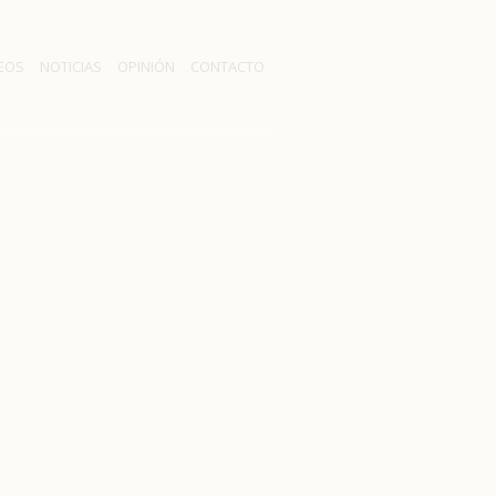
EOS
NOTICIAS
OPINIÓN
CONTACTO
uncian nueva
iva judicial