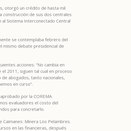
, otorgó un crédito de hasta mil
la construcción de sus dos centrales
n al Sistema Interconectado Central
almente se contemplaba febrero del
 el mismo debate presidencial de
iguientes acciones: “No cambia en
 el 2011, siguen tal cual en proceso
o de abogados, tanto nacionales,
nemos en curso”.
e aprobado por la COREMA
smos evaluadores el costo del
ndos para concretarlo.
 de Caimanes: Minera Los Pelambres.
ursos en las financieras, después