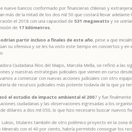
 nueve bancos conformado por financieras chilenas y extranjeras
ían más de la mitad de los dos mil 50 que costará llevar adelante 
eración el 2018 con una capacidad de
531 megawatts
y se uniría
misión de
17 kilómetros.
odrían partir incluso a finales de este año
, pese a que inici
núan su ofensiva y se les ha visto este tiempo en conciertos y en
o.
nadora Ciudadana Ríos del Maipo, Marcela Mella, se refirió a las s
ciones y nuestras estrategias judiciales que vienen en curso desde
vamos a comenzar con nuevas acciones judiciales con otro equip
tería de recursos judiciales más potente todavía de la que ya te
esó el estudio de impacto ambiental el 200
7 y fue finalment
izaciones ciudadanas y las observaciones ingresadas a los organi
de dólares a dos mil 050, lo que hizo necesario buscar nuevos fo
 Luksic, titulares también de otro polémico proyecto en la zona
Minerals con el 40 por ciento, habría permitido conseguir los rec