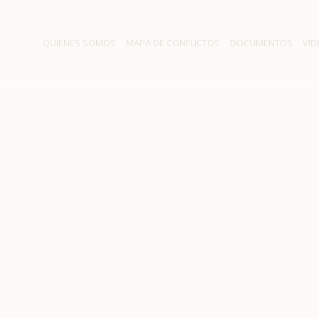
QUIÉNES SOMOS
MAPA DE CONFLICTOS
DOCUMENTOS
VID
 a proyecto Alto Maipo an
ofensiva judicial
cias
/
Detractores a proyecto Alto Maipo anuncian nueva ofens