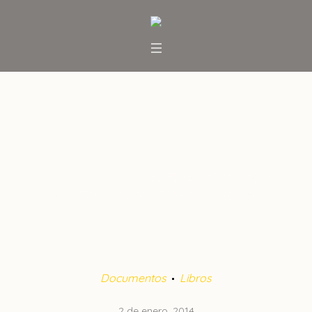
La Falsa Solución de las
Grandes Represas La Muerte
de los Ríos
Inicio
/
Documentos
/
La Falsa Solución de las
Grandes Represas La Muerte de los Ríos
Documentos
Libros
2 de enero, 2014