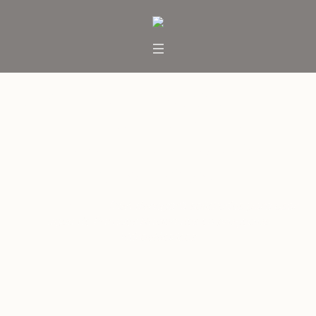
DGA denegará solicitudes para
usar agua de Parques
Nacionales en proyectos
hidroeléctricos
Inicio
/
Noticias
/
DGA denegará solicitudes para usar
agua de Parques Nacionales en proyectos
hidroeléctricos