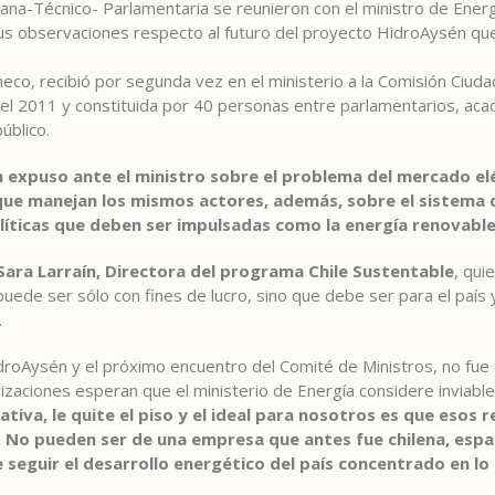
ana-Técnico- Parlamentaria se reunieron con el ministro de Ener
sus observaciones respecto al futuro del proyecto HidroAysén q
eco, recibió por segunda vez en el ministerio a la Comisión Ciud
del 2011 y constituida por 40 personas entre parlamentarios, aca
úblico.
 expuso ante el ministro sobre el problema del mercado elé
ue manejan los mismos actores, además, sobre el sistema de
líticas que deben ser impulsadas como la energía renovable
Sara Larraín, Directora del programa Chile Sustentable
, qui
 puede ser sólo con fines de lucro, sino que debe ser para el país y
.
roAysén y el próximo encuentro del Comité de Ministros, no fue t
izaciones esperan que el ministerio de Energía considere inviable
tiva, le quite el piso y el ideal para nosotros es que esos r
 No pueden ser de una empresa que antes fue chilena, españ
eguir el desarrollo energético del país concentrado en lo 