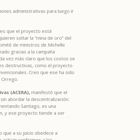
ones administrativas para luego ir
 es que el proyecto está
ieren soltar la “mina de oro” del
omité de ministros de Michelle
eado gracias a la campaña
da vez más claro que los costos se
tes destructivas, como el proyecto
nvencionales. Creo que ese ha sido
ó Orrego.
ivas (ACERA),
manifestó que el
sin abordar la descentralización:
umentando Santiago, es una
n, y ese proyecto tiende a ser
lo que a su juicio obedece a
o actúan conformes a los