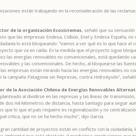
zaciones están trabajando en la reconsideración de las reclamaci
ctor de la organización Ecosistemas
, señaló que su sensación
to que las empresas Endesa, Colbún, Enel y Endesa España, no qu
dadanía lo está bloqueando: “Vamos a ver qué es lo que hace el c
oyecto que va en caída. En la medida que el proyecto sigue bloqu
ez las energías renovables no convencionales, está quedando ca
enovables y las convencionales. De hecho, al bloquearse las fuen
y las empresas están mirando hacia las energías renovables no co
e la campaña Patagonia sin Represas, contra HidroAysén”, señal
or de la Asociación Chilena de Energías Renovables Alternat
anteado al dividirse en las represas y las líneas de transmisión, 
e dos mil kilómetros de distancia, hasta Santiago para seguir a
que lo que el país requiere es regionalización y no centralizació
ipal crítica, que no se ha hecho mucho”, dijo García.
gran cantidad de proyectos están en conflicto con la ciudadanía, 
io ambiental que está objetada al producirse aprobaciones que n