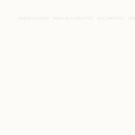
QUIÉNES SOMOS
MAPA DE CONFLICTOS
DOCUMENTOS
VID
nes piden invalidar resolu
HidroAysén
ticias
/
Organizaciones piden invalidar resoluciones sobre 