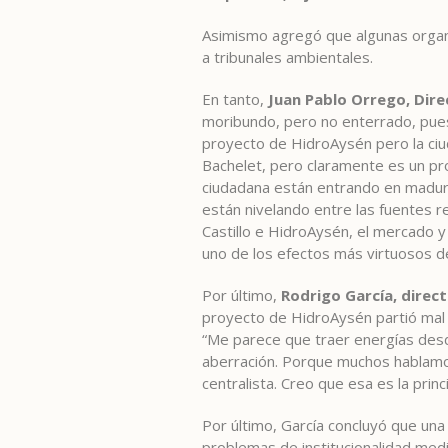
Asimismo agregó que algunas organi
a tribunales ambientales.
En tanto,
Juan Pablo Orrego, Dire
moribundo, pero no enterrado, pues
proyecto de HidroAysén pero la ciu
Bachelet, pero claramente es un pr
ciudadana están entrando en madur
están nivelando entre las fuentes r
Castillo e HidroAysén, el mercado 
uno de los efectos más virtuosos d
Por último,
Rodrigo García, direct
proyecto de HidroAysén partió mal pl
“Me parece que traer energías desd
aberración. Porque muchos hablamos 
centralista. Creo que esa es la princ
Por último, García concluyó que una 
problemas de institucionalidad med