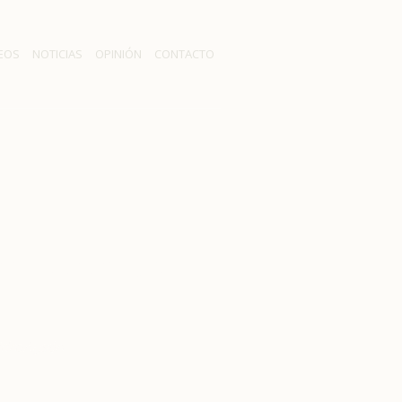
EOS
NOTICIAS
OPINIÓN
CONTACTO
ciones sobre
HidroAysén