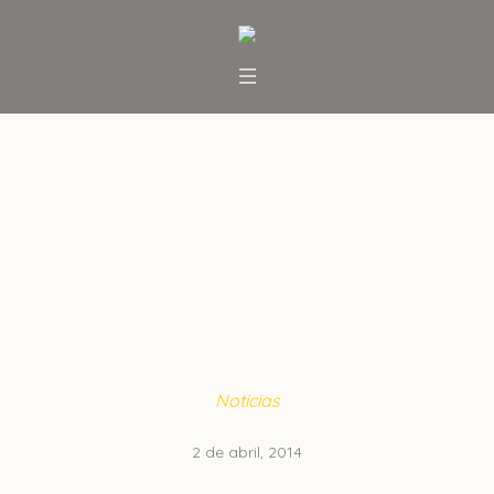
Defensores del Agua enfrentan
querella de Pérez Yoma
Inicio
/
Noticias
/
Defensores del Agua enfrentan
querella de Pérez Yoma
Noticias
2 de abril, 2014