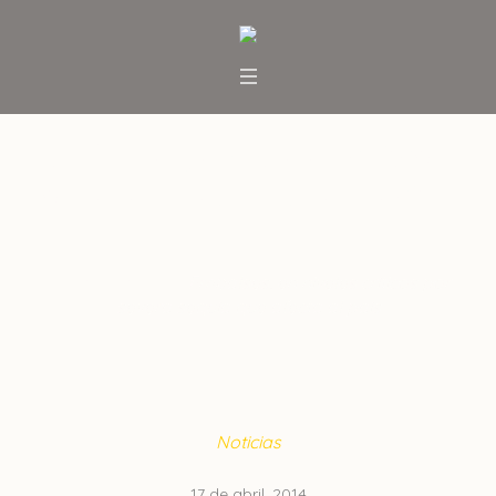
Embalses, en niveles críticos
por severa sequía que afecta al
país
Inicio
/
Noticias
/
Embalses, en niveles críticos por
severa sequía que afecta al país
Noticias
17 de abril, 2014