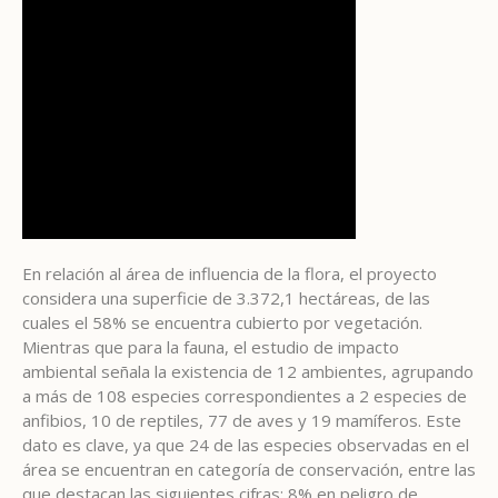
En relación al área de influencia de la flora, el proyecto
considera una superficie de 3.372,1 hectáreas, de las
cuales el 58% se encuentra cubierto por vegetación.
Mientras que para la fauna, el estudio de impacto
ambiental señala la existencia de 12 ambientes, agrupando
a más de 108 especies correspondientes a 2 especies de
anfibios, 10 de reptiles, 77 de aves y 19 mamíferos. Este
dato es clave, ya que 24 de las especies observadas en el
área se encuentran en categoría de conservación, entre las
que destacan las siguientes cifras: 8% en peligro de