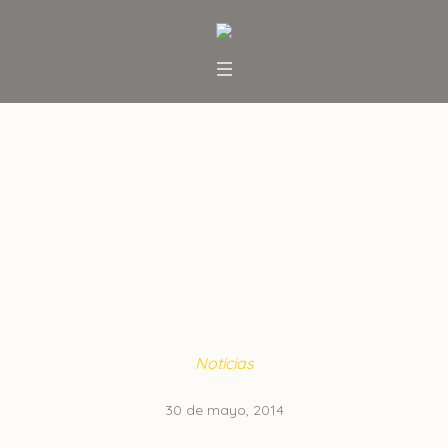
Andina 244: El Pascua Lama de
Santiago
Inicio
/
Noticias
/
Andina 244: El Pascua Lama de
Santiago
Noticias
30 de mayo, 2014