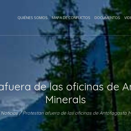
QUIÉNES SOMOS
MAPA DE CONFLICTOS
DOCUMENTOS
VID
afuera de las oficinas de 
Minerals
/
Noticias
/
Protestan afuera de las oficinas de Antofagasta M