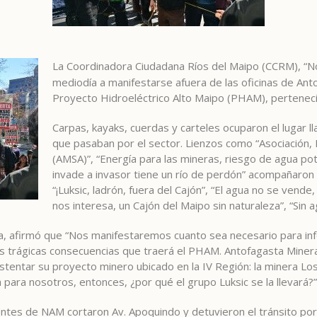
La Coordinadora Ciudadana Ríos del Maipo (CCRM), “N
mediodía a manifestarse afuera de las oficinas de Ant
Proyecto Hidroeléctrico Alto Maipo (PHAM), perteneci
Carpas, kayaks, cuerdas y carteles ocuparon el lugar l
que pasaban por el sector. Lienzos como “Asociación
(AMSA)”, “Energía para las mineras, riesgo de agua po
invade a invasor tiene un río de perdón” acompañaron 
“¡Luksic, ladrón, fuera del Cajón”, “El agua no se vend
nos interesa, un Cajón del Maipo sin naturaleza”, “Sin 
a, afirmó que “Nos manifestaremos cuanto sea necesario para inf
las trágicas consecuencias que traerá el PHAM. Antofagasta Miner
stentar su proyecto minero ubicado en la IV Región: la minera Lo
para nosotros, entonces, ¿por qué el grupo Luksic se la llevará?”
entes de NAM cortaron Av. Apoquindo y detuvieron el tránsito por