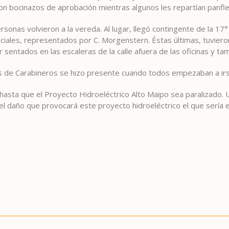
n bocinazos de aprobación mientras algunos les repartían panfle
ersonas volvieron a la vereda. Al lugar, llegó contingente de la 1
peciales, representados por C. Morgenstern. Éstas últimas, tuvi
ar sentados en las escaleras de la calle afuera de las oficinas y t
es de Carabineros se hizo presente cuando todos empezaban a irs
 hasta que el Proyecto Hidroeléctrico Alto Maipo sea paralizado
del daño que provocará este proyecto hidroeléctrico el que sería