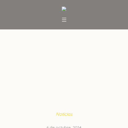
Gobierno alista reglamento
para destrabar solicitudes de
derechos de agua
Inicio
/
Noticias
/
Gobierno alista reglamento para
destrabar solicitudes de derechos de agua
Noticias
6 de octubre, 2014