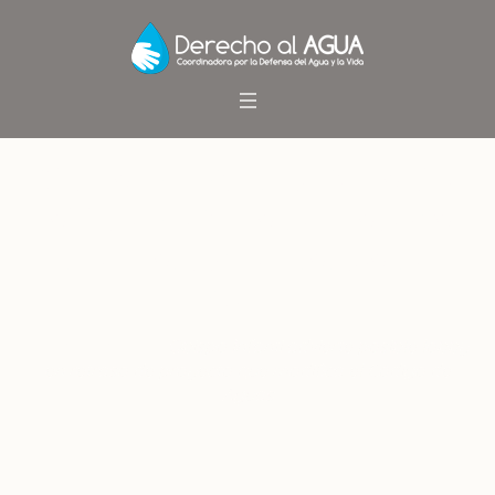
Obispo Infanti advierte posible
lobby en retraso de proyecto
que modifica el Código de
Aguas
Inicio
/
Noticias
/
Obispo Infanti advierte posible lobby
en retraso de proyecto que modifica el Código de
Aguas