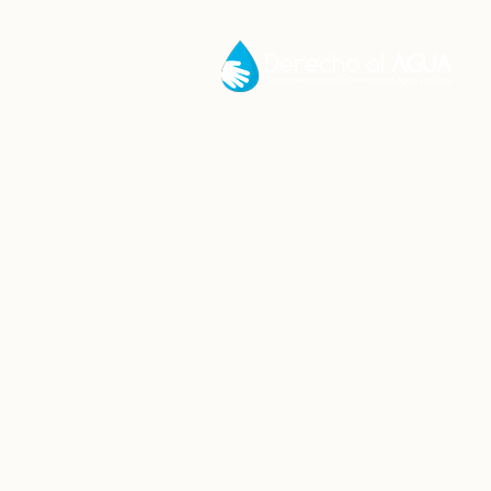
Mayor s
Inicio
/
D