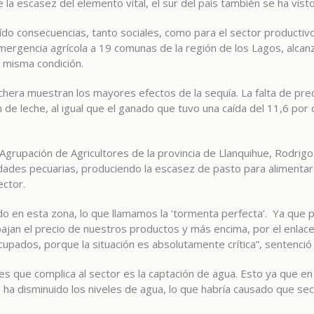
la escasez del elemento vital, el sur del país también se ha visto a
aído consecuencias, tanto sociales, como para el sector productivo
ergencia agrícola a 19 comunas de la región de los Lagos, alcanz
a misma condición.
echera muestran los mayores efectos de la sequía. La falta de prec
 de leche, al igual que el ganado que tuvo una caída del 11,6 por 
Agrupación de Agricultores de la provincia de Llanquihue, Rodrigo
vidades pecuarias, produciendo la escasez de pasto para alimentar 
ector.
 en esta zona, lo que llamamos la ‘tormenta perfecta’. Ya que por
 bajan el precio de nuestros productos y más encima, por el enlac
ados, porque la situación es absolutamente crítica”, sentenció e
es que complica al sector es la captación de agua. Esto ya que en
 ha disminuido los niveles de agua, lo que habría causado que s