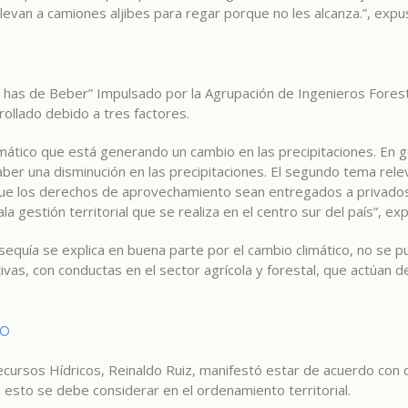
llevan a camiones aljibes para regar porque no les alcanza.”, exp
que has de Beber” Impulsado por la Agrupación de Ingenieros Forest
rollado debido a tres factores.
imático que está generando un cambio en las precipitaciones. En g
ber una disminución en las precipitaciones. El segundo tema relev
que los derechos de aprovechamiento sean entregados a privados
a gestión territorial que se realiza en el centro sur del país”, exp
a sequía se explica en buena parte por el cambio climático, no se 
ivas, con conductas en el sector agrícola y forestal, que actúan d
vo
ecursos Hídricos, Reinaldo Ruiz, manifestó estar de acuerdo con qu
a esto se debe considerar en el ordenamiento territorial.