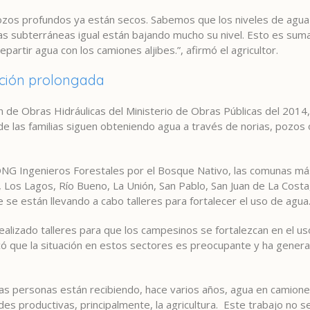
pozos profundos ya están secos. Sabemos que los niveles de agua
apas subterráneas igual están bajando mucho su nivel. Esto es s
rtir agua con los camiones aljibes.”, afirmó el agricultor.
ución prolongada
ión de Obras Hidráulicas del Ministerio de Obras Públicas del 2014
e las familias siguen obteniendo agua a través de norias, pozos 
NG Ingenieros Forestales por el Bosque Nativo, las comunas más 
il, Los Lagos, Río Bueno, La Unión, San Pablo, San Juan de La Cos
e se están llevando a cabo talleres para fortalecer el uso de agua
realizado talleres para que los campesinos se fortalezcan en el u
icó que la situación en estos sectores es preocupante y ha gener
has personas están recibiendo, hace varios años, agua en camione
es productivas, principalmente, la agricultura. Este trabajo no s