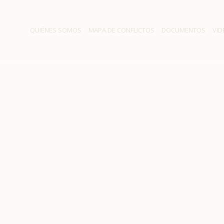
QUIÉNES SOMOS
MAPA DE CONFLICTOS
DOCUMENTOS
VID
equía y escasez de agua 
preocupación
estacados
/
Mayor sequía y escasez de agua aumentan pre