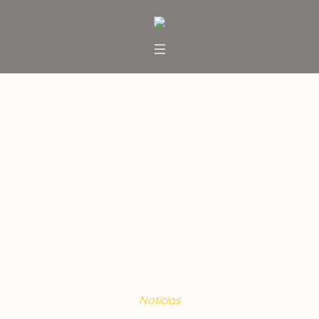
Buscan poner freno a creciente
intervención de proyectos
hidroeléctricos en alto Bío Bío
Inicio
/
Noticias
/
Buscan poner freno a creciente
intervención de proyectos hidroeléctricos en alto Bío
Bío
Noticias