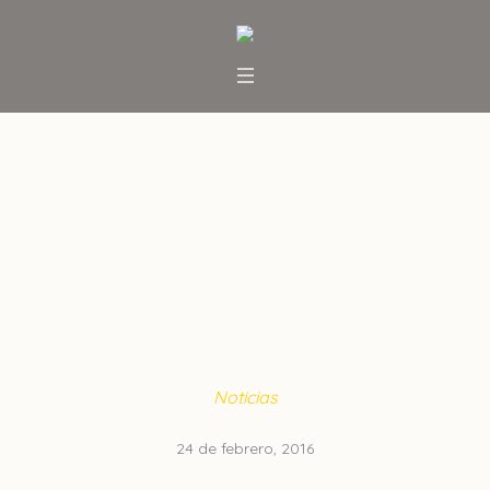
Aporte hídrico bajó del 50% por
primera vez en seis meses
Inicio
/
Noticias
/
Aporte hídrico bajó del 50% por
primera vez en seis meses
Noticias
24 de febrero, 2016