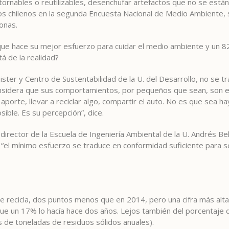
rnables o reutilizables, desenchufar artefactos que no se están
los chilenos en la segunda Encuesta Nacional de Medio Ambiente
onas.
ue hace su mejor esfuerzo para cuidar el medio ambiente y un 82
tá de la realidad?
ster y Centro de Sustentabilidad de la U. del Desarrollo, no se t
onsidera que sus comportamientos, por pequeños que sean, son 
n aporte, llevar a reciclar algo, compartir el auto. No es que sea h
ible. Es su percepción”, dice.
director de la Escuela de Ingeniería Ambiental de la U. Andrés B
 “el mínimo esfuerzo se traduce en conformidad suficiente para 
 recicla, dos puntos menos que en 2014, pero una cifra más alt
e un 17% lo hacía hace dos años. Lejos también del porcentaje d
es de toneladas de residuos sólidos anuales).