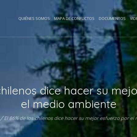
QUIÉNES SOMOS
MAPA DE CONFLICTOS
DOCUMENTOS
VID
chilenos dice hacer su mej
el medio ambiente
/
El 86% de los chilenos dice hacer su mejor esfuerzo por e