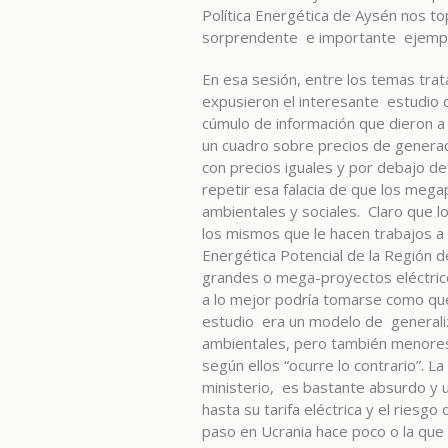
Política Energética de Aysén nos t
sorprendente e importante ejemplo
En esa sesión, entre los temas trat
expusieron el interesante estudio d
cúmulo de información que dieron a
un cuadro sobre precios de generac
con precios iguales y por debajo
repetir esa falacia de que los meg
ambientales y sociales. Claro que l
los mismos que le hacen trabajos a 
Energética Potencial de la Región d
grandes o mega-proyectos eléctric
a lo mejor podría tomarse como que 
estudio era un modelo de generaliz
ambientales, pero también menores e
según ellos “ocurre lo contrario”.
ministerio, es bastante absurdo y un
hasta su tarifa eléctrica y el riesg
paso en Ucrania hace poco o la que