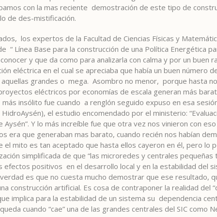
opamos con la mas reciente demostración de este tipo de construc
 de des-mistificación.
ados, los expertos de la Facultad de Ciencias Físicas y Matemátic
e “ Línea Base para la construcción de una Política Energética pa
 conocer y que da como para analizarla con calma y por un buen r
ión eléctrica en el cual se apreciaba que había un buen número 
 de aquellas grandes o mega. Asombro no menor, porque hasta 
aproyectos eléctricos por economías de escala generan más barato
o más insólito fue cuando a renglón seguido expuso en esa sesió
HidroAysén), el estudio encomendado por el ministerio: “Evaluac
e Aysén”. Y lo más increíble fue que otra vez nos vinieron con eso
os era que generaban mas barato, cuando recién nos habían demo
el mito es tan aceptado que hasta ellos cayeron en él, pero lo p
ación simplificada de que “las microredes y centrales pequeñas
fectos positivos en el desarrollo local y en la estabilidad del 
 La verdad es que no cuesta mucho demostrar que ese resultado, 
a construcción artificial. Es cosa de contraponer la realidad del “d
o que implica para la estabilidad de un sistema su dependencia cen
 queda cuando “cae” una de las grandes centrales del SIC como N