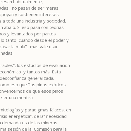
resan habitualmente,
adas, no pasan de ser meras
 apoyan y sostienen intereses
a toda una industria y sociedad,
en abajo. Si eso pasa con teorías
hos y levantados por partes
 lo tanto, cuando desde el poder y
asar la mula”, mas vale usar
onadas.
ables”, los estudios de evaluación
lo económico y tantos más. Esta
 desconfianza generalizada.
como eso que “los pinos exóticos
 convencernos de que esos pinos
 ser una mentira.
itologías y paradigmas falaces, en
risis energética”, de la” necesidad
la demanda es de las mineras
ima sesión de la Comisión para la