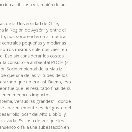
ción artificiosa y también de un
as de la Universidad de Chile,
ra la Región de Aysén” y entre el
ato, nos sorprendieron al mostrar
de centrales pequeñas y medianas
nosotros mismos solemos caer en
. Eso sin considerar los costos
n la consultora ambiental POCH (si,
ión Socioambiental de la Matriz
 de que una de las virtudes de los
strado que no era así. Bueno, eso
eor fue que el resultado final de su
 tienen menores impactos
sistema, versus las grandes”, donde
que aparentemente es del gusto del
esarrollo local” del Alto Biobío y
tralizada. Es cosa de ver que les
ehuenco o falla una subestación en