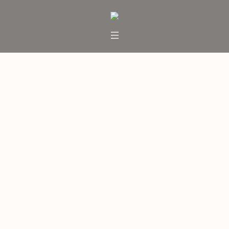
Pehueche se reúnen con
autoridades para analizar
matrices energéticas en el Alto
Bío Bío
Inicio
/
Destacados
/
Pehueche se reúnen con
autoridades para analizar matrices energéticas en el
Alto Bío Bío