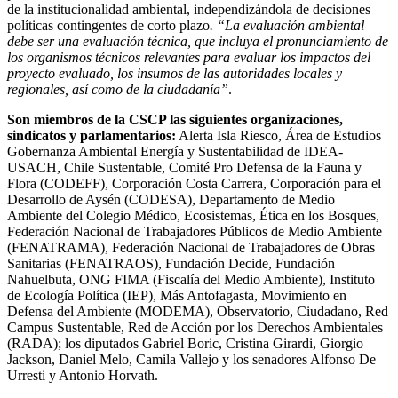
de la institucionalidad ambiental, independizándola de decisiones
políticas contingentes de corto plazo
. “La evaluación ambiental
debe ser una evaluación técnica, que incluya el pronunciamiento de
los organismos técnicos relevantes para evaluar los impactos del
proyecto evaluado, los insumos de las autoridades locales y
regionales, así como de la ciudadanía”
.
Son miembros de la CSCP las siguientes organizaciones,
sindicatos y parlamentarios:
Alerta Isla Riesco, Área de Estudios
Gobernanza Ambiental Energía y Sustentabilidad de IDEA-
USACH, Chile Sustentable, Comité Pro Defensa de la Fauna y
Flora (CODEFF), Corporación Costa Carrera, Corporación para el
Desarrollo de Aysén (CODESA), Departamento de Medio
Ambiente del Colegio Médico, Ecosistemas, Ética en los Bosques,
Federación Nacional de Trabajadores Públicos de Medio Ambiente
(FENATRAMA), Federación Nacional de Trabajadores de Obras
Sanitarias (FENATRAOS), Fundación Decide, Fundación
Nahuelbuta, ONG FIMA (Fiscalía del Medio Ambiente), Instituto
de Ecología Política (IEP), Más Antofagasta, Movimiento en
Defensa del Ambiente (MODEMA), Observatorio, Ciudadano, Red
Campus Sustentable, Red de Acción por los Derechos Ambientales
(RADA); los diputados Gabriel Boric, Cristina Girardi, Giorgio
Jackson, Daniel Melo, Camila Vallejo y los senadores Alfonso De
Urresti y Antonio Horvath.