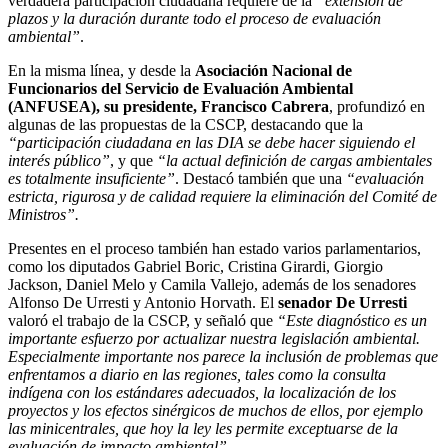
verdadera participación ciudadana requiere de la
“extensión de
plazos y la duración durante todo el proceso de evaluación
ambiental”
.
En la misma línea, y desde la
Asociación Nacional de
Funcionarios del Servicio de Evaluación Ambiental
(ANFUSEA), su presidente, Francisco Cabrera
, profundizó en
algunas de las propuestas de la CSCP, destacando que la
“participación ciudadana en las DIA se debe hacer siguiendo el
interés público”
, y que
“la actual definición de cargas ambientales
es totalmente insuficiente”
. Destacó también que una
“evaluación
estricta, rigurosa y de calidad requiere la eliminación del Comité de
Ministros”.
Presentes en el proceso también han estado varios parlamentarios,
como los diputados Gabriel Boric, Cristina Girardi, Giorgio
Jackson, Daniel Melo y Camila Vallejo, además de los senadores
Alfonso De Urresti y Antonio Horvath. El
senador De Urresti
valoró el trabajo de la CSCP, y señaló que
“Este diagnóstico es un
importante esfuerzo por actualizar nuestra legislación ambiental.
Especialmente importante nos parece la inclusión de problemas que
enfrentamos a diario en las regiones, tales como la consulta
indígena con los estándares adecuados, la localización de los
proyectos y los efectos sinérgicos de muchos de ellos, por ejemplo
las minicentrales, que hoy la ley les permite exceptuarse de la
evaluación de impacto ambiental”
.