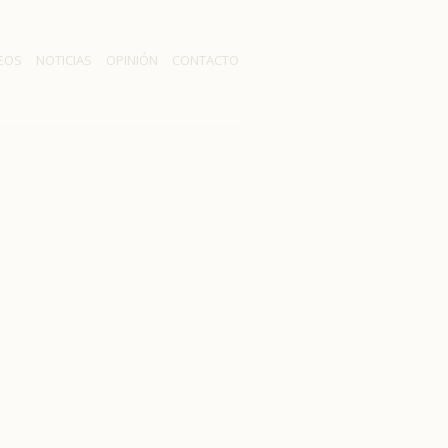
EOS
NOTICIAS
OPINIÓN
CONTACTO
r el 20% y AES
tas
egocia con contratistas