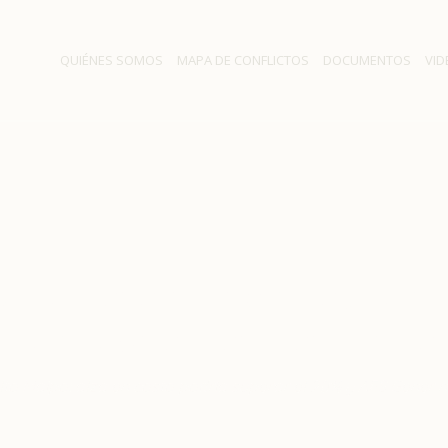
QUIÉNES SOMOS
MAPA DE CONFLICTOS
DOCUMENTOS
VID
lza en costo podría supera
ner negocia con contratis
lto Maipo: alza en costo podría superar el 20% y AES Gener n