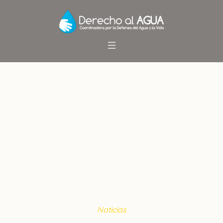
AES Gener sella fondos para
Alto Maipo y costo sube a US$
2.500 mills.
Inicio
/
Noticias
/
AES Gener sella fondos para Alto
Maipo y costo sube a US$ 2.500 mills.
Noticias