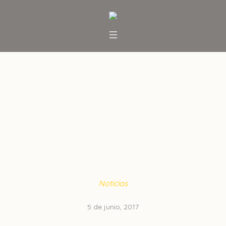
DECLARACIÓN en el Día del
Medio Ambiente
Inicio
/
Noticias
/
DECLARACIÓN en el Día del Medio
Ambiente
Noticias
5 de junio, 2017