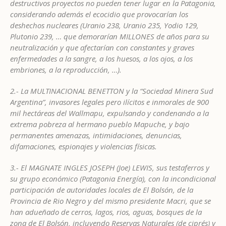
destructivos proyectos no pueden tener lugar en la Patagonia,
considerando además el ecocidio que provocarían los
deshechos nucleares (Uranio 238, Uranio 235, Yodio 129,
Plutonio 239, … que demorarían MILLONES de años para su
neutralización y que afectarían con constantes y graves
enfermedades a la sangre, a los huesos, a los ojos, a los
embriones, a la reproducción, …).
2.- La MULTINACIONAL BENETTON y la “Sociedad Minera Sud
Argentina”, invasores legales pero ilícitos e inmorales de 900
mil hectáreas del Wallmapu, expulsando y condenando a la
extrema pobreza al hermano pueblo Mapuche, y bajo
permanentes amenazas, intimidaciones, denuncias,
difamaciones, espionajes y violencias físicas.
3.- El MAGNATE INGLES JOSEPH (Joe) LEWIS, sus testaferros y
su grupo económico (Patagonia Energía), con la incondicional
participación de autoridades locales de El Bolsón, de la
Provincia de Rio Negro y del mismo presidente Macri, que se
han adueñado de cerros, lagos, rios, aguas, bosques de la
zona de El Bolsón, incluyendo Reservas Naturales (de ciprés) y