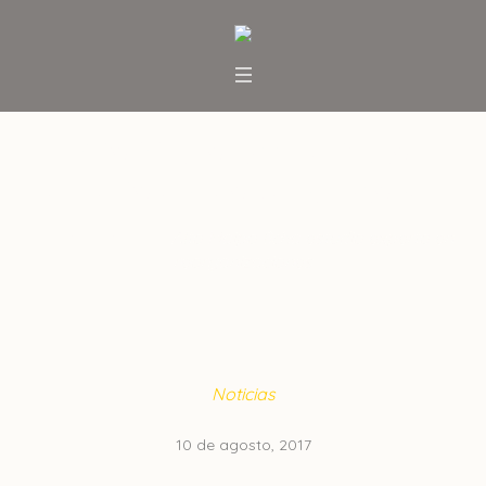
Alto Maipo ficha estudio
experto en reorganizaciones
Inicio
/
Noticias
/
Alto Maipo ficha estudio experto en
reorganizaciones
Noticias
10 de agosto, 2017