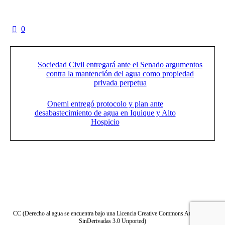
0
Sociedad Civil entregará ante el Senado argumentos
contra la mantención del agua como propiedad
privada perpetua
Onemi entregó protocolo y plan ante
desabastecimiento de agua en Iquique y Alto
Hospicio
CC (Derecho al agua se encuentra bajo una Licencia Creative Commons Atribución-
SinDerivadas 3.0 Unported)