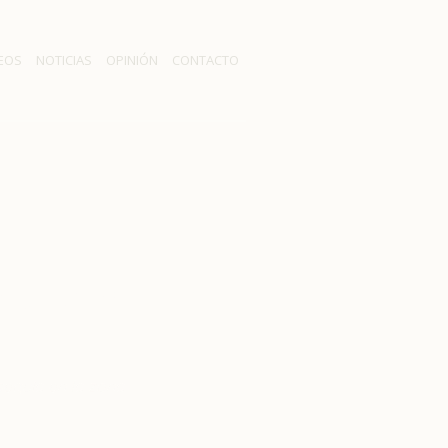
EOS
NOTICIAS
OPINIÓN
CONTACTO
chuncaví para
sequía en la zona