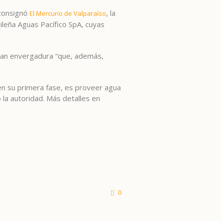
 consignó
, la
El Mercurio de Valparaíso
ileña Aguas Pacífico SpA, cuyas
 gran envergadura “que, además,
en su primera fase, es proveer agua
ó la autoridad. Más detalles en
0