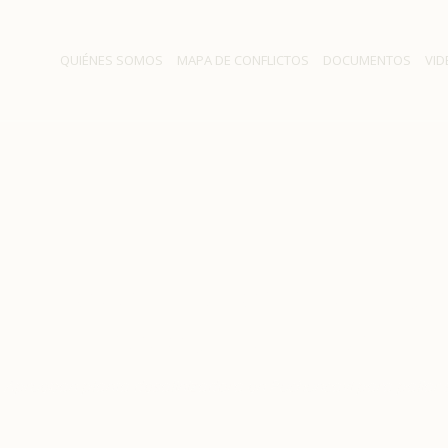
QUIÉNES SOMOS
MAPA DE CONFLICTOS
DOCUMENTOS
VID
nta desalinizadora en Pu
paliar sequía en la zona
/
Aprueban planta desalinizadora en Puchuncaví para paliar 