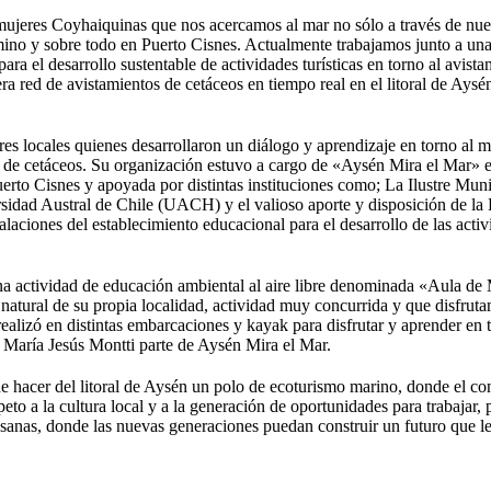
eres Coyhaiquinas que nos acercamos al mar no sólo a través de nuestr
no y sobre todo en Puerto Cisnes. Actualmente trabajamos junto a una 
ra el desarrollo sustentable de actividades turísticas en torno al avis
a red de avistamientos de cetáceos en tiempo real en el litoral de Ays
es locales quienes desarrollaron un diálogo y aprendizaje en torno al m
 de cetáceos. Su organización estuvo a cargo de «Aysén Mira el Mar» 
erto Cisnes y apoyada por distintas instituciones como; La Ilustre Mu
idad Austral de Chile (UACH) y el valioso aporte y disposición de la 
talaciones del establecimiento educacional para el desarrollo de las acti
a actividad de educación ambiental al aire libre denominada «Aula de M
natural de su propia localidad, actividad muy concurrida y que disfrut
ealizó en distintas embarcaciones y kayak para disfrutar y aprender en
María Jesús Montti parte de Aysén Mira el Mar.
de hacer del litoral de Aysén un polo de ecoturismo marino, donde el co
eto a la cultura local y a la generación de oportunidades para trabajar, p
sanas, donde las nuevas generaciones puedan construir un futuro que le