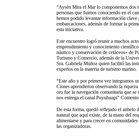
“Aysén Mira el Mar lo componemos dos muj
personas que fuimos conociendo en el cami
hemos podido levantar información clave pa
embarcaciones, además de formar la primer
esta iniciativa.
Este encuentro logró reunir a muchos actor
emprendimiento y conocimiento científico
náutico y conservación de cetáceos» de Pu
Turismo y Comercio, además de la Univers
Sra. Gabriela Muñoz quien facilitó las ins
expertos en la materia de turismo marino.
“Este año y por primera vez integramos un
Cisnes aprendieron observando la riqueza 
oro fue la navegación comunitaria que se r
nos entrega el canal Puyuhuapi” Comento 
De esta forma, quedó reflejado el anhelo 
natural que aquí existe, de la mano del resp
alimentarse y para crecer en comunidades 
las organizadoras.