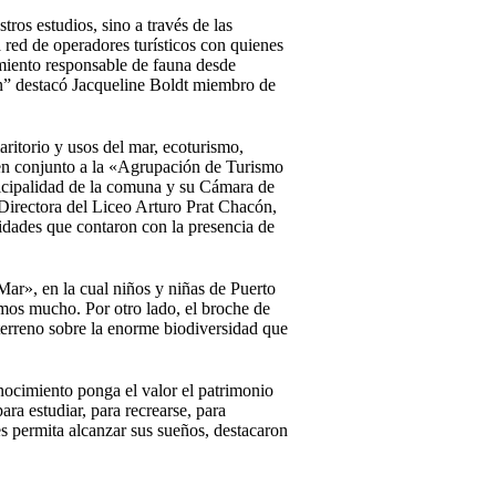
os estudios, sino a través de las
red de operadores turísticos con quienes
tamiento responsable de fauna desde
én” destacó Jacqueline Boldt miembro de
aritorio y usos del mar, ecoturismo,
en conjunto a la «Agrupación de Turismo
nicipalidad de la comuna y su Cámara de
Directora del Liceo Arturo Prat Chacón,
vidades que contaron con la presencia de
ar», en la cual niños y niñas de Puerto
amos mucho. Por otro lado, el broche de
 terreno sobre la enorme biodiversidad que
nocimiento ponga el valor el patrimonio
ara estudiar, para recrearse, para
s permita alcanzar sus sueños, destacaron