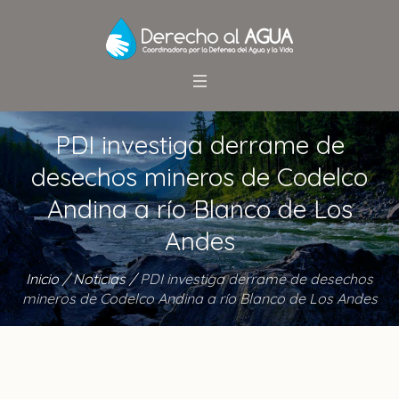
PDI investiga derrame de
desechos mineros de Codelco
Andina a río Blanco de Los
Andes
Inicio
/
Noticias
/
PDI investiga derrame de desechos
mineros de Codelco Andina a río Blanco de Los Andes