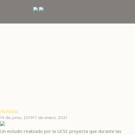
Estudio Mide Impacto Del
Cambio Climático En El Sur De
Chile: Río Puelo Podría
Disminuir Hasta 20% Su Caudal
Inicio
/
Noticias
/
Estudio Mide Impacto Del Cambio
Climático En El Sur De Chile: Río Puelo Podría Disminuir
Hasta 20% Su Caudal
Noticias
14 de junio, 2019
17 de enero, 2021
Un estudio realizado por la UCSC proyecta que durante las