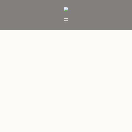
INVESTIGACIÓN CHILENA
ANALIZÓ LOS IMPACTOS DEL
RETROCESO DE GLACIARES EN
CORDILLERA DE DARWIN
Inicio
/
Noticias
/
INVESTIGACIÓN CHILENA ANALIZÓ
LOS IMPACTOS DEL RETROCESO DE GLACIARES EN
CORDILLERA DE DARWIN