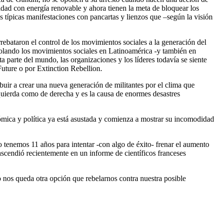
idad con energía renovable y ahora tienen la meta de bloquear los
s típicas manifestaciones con pancartas y lienzos que –según la visión
arrebataron el control de los movimientos sociales a la generación del
olando los movimientos sociales en Latinoamérica -y también en
a parte del mundo, las organizaciones y los líderes todavía se siente
Future o por Extinction Rebellion.
buir a crear una nueva generación de militantes por el clima que
zquierda como de derecha y es la causa de enormes desastres
ómica y política ya está asustada y comienza a mostrar su incomodidad
 tenemos 11 años para intentar -con algo de éxito- frenar el aumento
ascendió recientemente en un informe de científicos franceses
o nos queda otra opción que rebelarnos contra nuestra posible