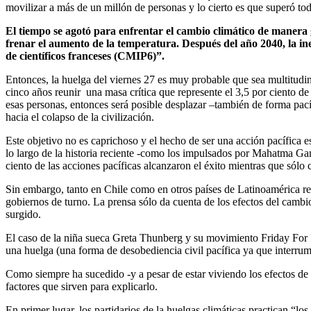
movilizar a más de un millón de personas y lo cierto es que superó tod
El tiempo se agotó para enfrentar el cambio climático de manera 
frenar el aumento de la temperatura. Después del año 2040, la in
de científicos franceses (CMIP6)”.
Entonces, la huelga del viernes 27 es muy probable que sea multitudin
cinco años reunir una masa crítica que represente el 3,5 por ciento de
esas personas, entonces será posible desplazar –también de forma pacíf
hacia el colapso de la civilización.
Este objetivo no es caprichoso y el hecho de ser una acción pacífica 
lo largo de la historia reciente -como los impulsados por Mahatma Ga
ciento de las acciones pacíficas alcanzaron el éxito mientras que sólo
Sin embargo, tanto en Chile como en otros países de Latinoamérica re
gobiernos de turno. La prensa sólo da cuenta de los efectos del cambi
surgido.
El caso de la niña sueca Greta Thunberg y su movimiento Friday For 
una huelga (una forma de desobediencia civil pacífica ya que interru
Como siempre ha sucedido -y a pesar de estar viviendo los efectos de l
factores que sirven para explicarlo.
En primer lugar, los partidarios de la huelgas climáticas practican “lo