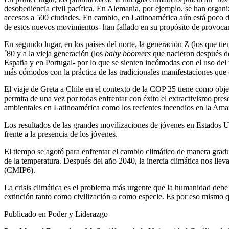
desobediencia civil pacífica. En Alemania, por ejemplo, se han organi
accesos a 500 ciudades. En cambio, en Latinoamérica aún está poco des
de estos nuevos movimientos- han fallado en su propósito de provocar
En segundo lugar, en los países del norte, la generación Z (los que ti
´80 y a la vieja generación (los
baby boomers
que nacieron después de
España y en Portugal- por lo que se sienten incómodas con el uso del t
más cómodos con la práctica de las tradicionales manifestaciones que 
El viaje de Greta a Chile en el contexto de la COP 25 tiene como objet
permita de una vez por todas enfrentar con éxito el extractivismo pre
ambientales en Latinoamérica como los recientes incendios en la Ama
Los resultados de las grandes movilizaciones de jóvenes en Estados U
frente a la presencia de los jóvenes.
El tiempo se agotó para enfrentar el cambio climático de manera gradu
de la temperatura. Después del año 2040, la inercia climática nos lle
(CMIP6).
La crisis climática es el problema más urgente que la humanidad debe 
extinción tanto como civilización o como especie. Es por eso mismo 
Publicado en Poder y Liderazgo