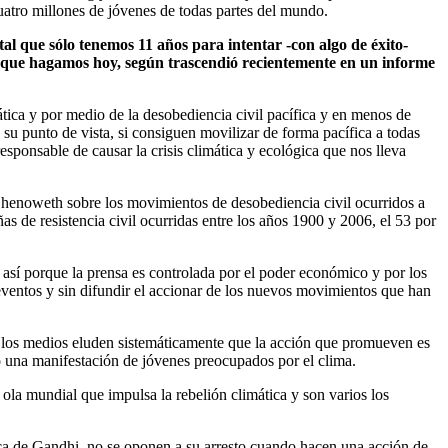
cuatro millones de jóvenes de todas partes del mundo.
l que sólo tenemos 11 años para intentar -con algo de éxito-
lo que hagamos hoy, según trascendió recientemente en un informe
tica y por medio de la desobediencia civil pacífica y en menos de
 su punto de vista, si consiguen movilizar de forma pacífica a todas
esponsable de causar la crisis climática y ecológica que nos lleva
 Chenoweth sobre los movimientos de desobediencia civil ocurridos a
 de resistencia civil ocurridas entre los años 1900 y 2006, el 53 por
así porque la prensa es controlada por el poder económico y por los
eventos y sin difundir el accionar de los nuevos movimientos que han
 los medios eluden sistemáticamente que la acción que promueven es
o una manifestación de jóvenes preocupados por el clima.
 ola mundial que impulsa la rebelión climática y son varios los
cífica de Gandhi, no se oponen a su arresto cuando hacen una acción de