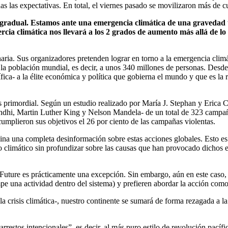
as las expectativas. En total, el viernes pasado se movilizaron más de 
gradual. Estamos ante una emergencia climática de una gravedad ta
ercia climática nos llevará a los 2 grados de aumento más allá de 
aria. Sus organizadores pretenden lograr en torno a la emergencia climá
 la población mundial, es decir, a unos 340 millones de personas. Desde
ica- a la élite económica y política que gobierna el mundo y que es la r
es primordial. Según un estudio realizado por María J. Stephan y Erica
ndhi, Martin Luther King y Nelson Mandela- de un total de 323 campañas
 cumplieron sus objetivos el 26 por ciento de las campañas violentas.
ina una completa desinformación sobre estas acciones globales. Esto es 
o climático sin profundizar sobre las causas que han provocado dichos 
Future es prácticamente una excepción. Sin embargo, aún en este caso,
mpe una actividad dentro del sistema) y prefieren abordar la acción com
a crisis climática-, nuestro continente se sumará de forma rezagada a la
s arrestos intencionales”, es decir, al más puro estilo de revolución pa