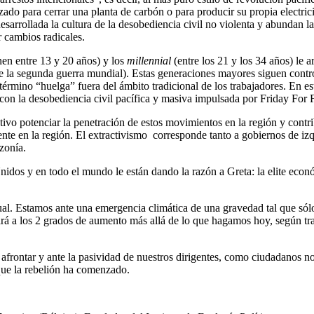
zado para cerrar una planta de carbón o para producir su propia electric
arrollada la cultura de la desobediencia civil no violenta y abundan la
 cambios radicales.
enen entre 13 y 20 años) y los
millennial
(entre los 21 y los 34 años) le 
 la segunda guerra mundial). Estas generaciones mayores siguen contr
érmino “huelga” fuera del ámbito tradicional de los trabajadores. En est
con la desobediencia civil pacífica y masiva impulsada por Friday For 
ivo potenciar la penetración de estos movimientos en la región y contri
sente en la región. El extractivismo corresponde tanto a gobiernos de i
zonía.
nidos y en todo el mundo le están dando la razón a Greta: la elite econ
al. Estamos ante una emergencia climática de una gravedad tal que sólo
vará a los 2 grados de aumento más allá de lo que hagamos hoy, según tr
afrontar y ante la pasividad de nuestros dirigentes, como ciudadanos n
que la rebelión ha comenzado.