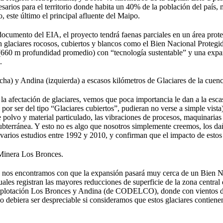
sarios para el territorio donde habita un 40% de la población del país, m
 este último el principal afluente del Maipo.
umento del EIA, el proyecto tendrá faenas parciales en un área proteg
 glaciares rocosos, cubiertos y blancos como el Bien Nacional Protegid
(660 m profundidad promedio) con “tecnología sustentable” y una expans
.
ha) y Andina (izquierda) a escasos kilómetros de Glaciares de la cuen
 la afectación de glaciares, vemos que poca importancia le dan a la esca
ue por ser del tipo “Glaciares cubiertos”, pudieran no verse a simple vis
 polvo y material particulado, las vibraciones de procesos, maquinarias 
ubterránea. Y esto no es algo que nosotros simplemente creemos, los dañ
varios estudios entre 1992 y 2010, y confirman que el impacto de estos 
 Minera Los Bronces.
 nos encontramos con que la expansión pasará muy cerca de un Bien N
cuales registran las mayores reducciones de superficie de la zona central
xplotación Los Bronces y Andina (de CODELCO), donde con vientos del
o debiera ser despreciable si consideramos que estos glaciares contiene