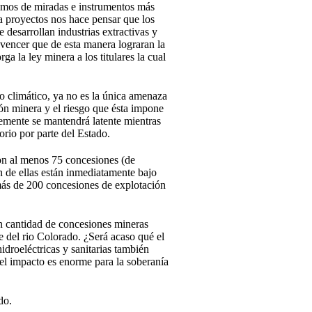
erimos de miradas e instrumentos más
ga proyectos nos hace pensar que los
 desarrollan industrias extractivas y
nvencer que de esta manera lograran la
ga la ley minera a los titulares la cual
io climático, ya no es la única amenaza
ión minera y el riesgo que ésta impone
lemente se mantendrá latente mientras
orio por parte del Estado.
on al menos 75 concesiones (de
n de ellas están inmediatamente bajo
 más de 200 concesiones de explotación
n cantidad de concesiones mineras
 del rio Colorado. ¿Será acaso qué el
droeléctricas y sanitarias también
el impacto es enorme para la soberanía
do.