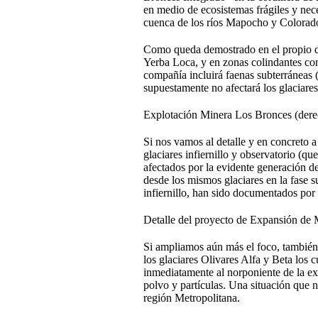
en medio de ecosistemas frágiles y nece
cuenca de los ríos Mapocho y Colorado,
Como queda demostrado en el propio doc
Yerba Loca, y en zonas colindantes con
compañía incluirá faenas subterráneas 
supuestamente no afectará los glaciares
Explotación Minera Los Bronces (derec
Si nos vamos al detalle y en concreto a
glaciares infiernillo y observatorio (q
afectados por la evidente generación de
desde los mismos glaciares en la fase s
infiernillo, han sido documentados por 
Detalle del proyecto de Expansión de
Si ampliamos aún más el foco, también
los glaciares Olivares Alfa y Beta los 
inmediatamente al norponiente de la e
polvo y partículas. Una situación que n
región Metropolitana.