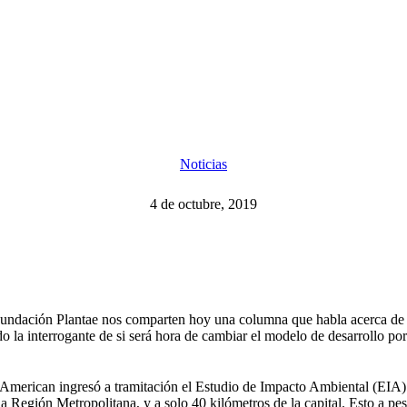
Noticias
4 de octubre, 2019
ndación Plantae nos comparten hoy una columna que habla acerca de l
do la interrogante de si será hora de cambiar el modelo de desarrollo po
o American ingresó a tramitación el Estudio de Impacto Ambiental (EIA
la Región Metropolitana, y a solo 40 kilómetros de la capital. Esto a pe