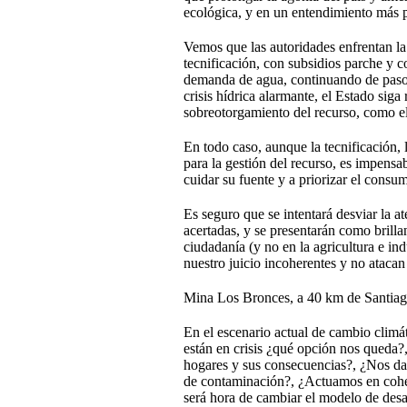
ecológica, y en un entendimiento más p
Vemos que las autoridades enfrentan la 
tecnificación, con subsidios parche y c
demanda de agua, continuando de paso c
crisis hídrica alarmante, el Estado si
sobreotorgamiento del recurso, como el
En todo caso, aunque la tecnificación, 
para la gestión del recurso, es impensa
cuidar su fuente y a priorizar el consu
Es seguro que se intentará desviar la a
acertadas, y se presentarán como brilla
ciudadanía (y no en la agricultura e in
nuestro juicio incoherentes y no atacan
Mina Los Bronces, a 40 km de Santiago
En el escenario actual de cambio climá
están en crisis ¿qué opción nos queda?
hogares y sus consecuencias?, ¿Nos da
de contaminación?, ¿Actuamos en coher
será hora de cambiar el modelo de des