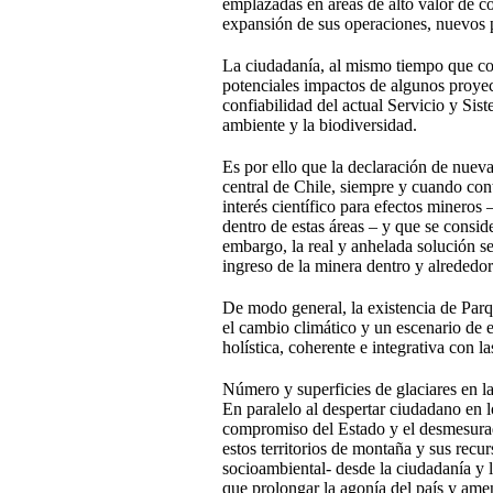
emplazadas en áreas de alto valor de c
expansión de sus operaciones, nuevos pr
La ciudadanía, al mismo tiempo que com
potenciales impactos de algunos proyect
confiabilidad del actual Servicio y Si
ambiente y la biodiversidad.
Es por ello que la declaración de nuev
central de Chile, siempre y cuando co
interés científico para efectos mineros
dentro de estas áreas – y que se consid
embargo, la real y anhelada solución se
ingreso de la minera dentro y alrededor
De modo general, la existencia de Parq
el cambio climático y un escenario de 
holística, coherente e integrativa con 
Número y superficies de glaciares en 
En paralelo al despertar ciudadano en l
compromiso del Estado y el desmesurado
estos territorios de montaña y sus rec
socioambiental- desde la ciudadanía y 
que prolongar la agonía del país y ame