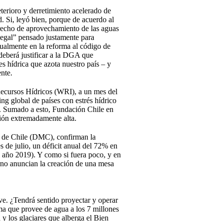
terioro y derretimiento acelerado de
. Si, leyó bien, porque de acuerdo al
erecho de aprovechamiento de las aguas
 legal” pensado justamente para
tualmente en la reforma al código de
 deberá justificar a la DGA que
s hídrica que azota nuestro país – y
nte.
 Recursos Hídricos (WRI), a un mes del
ng global de países con estrés hídrico
dad. Sumado a esto, Fundación Chile en
ción extremadamente alta.
a de Chile (DMC), confirman la
 de julio, un déficit anual del 72% en
l año 2019). Y como si fuera poco, y en
erno anuncian la creación de una mesa
ve. ¿Tendrá sentido proyectar y operar
ma que provee de agua a los 7 millones
y los glaciares que alberga el Bien