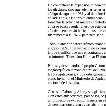
De concretarse la expansión minera en l
los glaciares, sino que además se les e
código de agua de 1981 y al de minería
halladas en sus labores mientras sean u
fomentar la actividad minera sobretodo 
agua se busca regular el uso de este der
efectivamente están haciendo uso de est
fuertemente a la RM – pareciera ser que
Todo lo anterior parece irónico cuando
ingreso del SEI del Proyecto de expansi
lo que significa que nos encontramos en
su informe “Transición Hídrica: El fut
Para seguir sumando, el propio Centro
megasequía en la zona central de Chile,
las precipitaciones, y que está genera
pleno invierno, el Ministerio de Agric
nacional de la sequía.
Cerros la Paloma y Altar y sus glaciar
Con estos antecedentes, parece lógico 
un proyecto de extracción minera en es
de personas que viven aguas abajo, y p