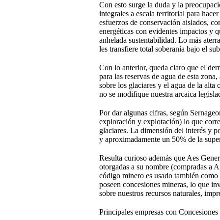
Con esto surge la duda y la preocupació
integrales a escala territorial para ha
esfuerzos de conservación aislados, com
energéticas con evidentes impactos y q
anhelada sustentabilidad. Lo más aterrad
les transfiere total soberanía bajo el s
Con lo anterior, queda claro que el der
para las reservas de agua de esta zona,
sobre los glaciares y el agua de la al
no se modifique nuestra arcaica legislac
Por dar algunas cifras, según Sernage
exploración y explotación) lo que corr
glaciares. La dimensión del interés y p
y aproximadamente un 50% de la superfic
Resulta curioso además que Aes Gener,
otorgadas a su nombre (compradas a Ag
código minero es usado también como me
poseen concesiones mineras, lo que inv
sobre nuestros recursos naturales, impre
Principales empresas con Concesiones 