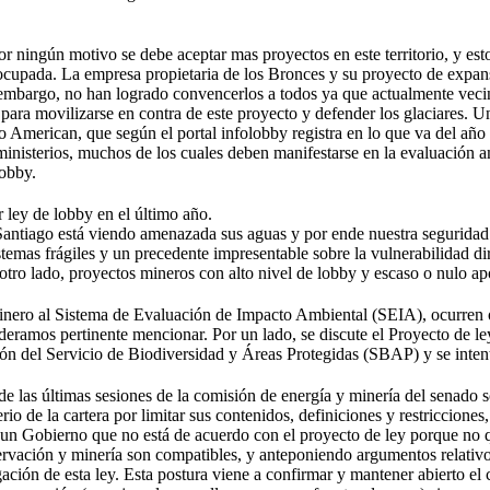
or ningún motivo se debe aceptar mas proyectos en este territorio, y est
cupada. La empresa propietaria de los Bronces y su proyecto de expans
embargo, no han logrado convencerlos a todos ya que actualmente vecino
 para movilizarse en contra de este proyecto y defender los glaciares. Un
 American, que según el portal infolobby registra en lo que va del año 
 ministerios, muchos de los cuales deben manifestarse en la evaluación 
lobby.
 ley de lobby en el último año.
Santiago está viendo amenazada sus aguas y por ende nuestra seguridad 
emas frágiles y un precedente impresentable sobre la vulnerabilidad dir
otro lado, proyectos mineros con alto nivel de lobby y escaso o nulo a
ero al Sistema de Evaluación de Impacto Ambiental (SEIA), ocurren otr
deramos pertinente mencionar. Por un lado, se discute el Proyecto de le
ción del Servicio de Biodiversidad y Áreas Protegidas (SBAP) y se inten
e las últimas sesiones de la comisión de energía y minería del senado s
io de la cartera por limitar sus contenidos, definiciones y restricciones, 
 un Gobierno que no está de acuerdo con el proyecto de ley porque no qu
rvación y minería son compatibles, y anteponiendo argumentos relativo
ación de esta ley. Esta postura viene a confirmar y mantener abierto el