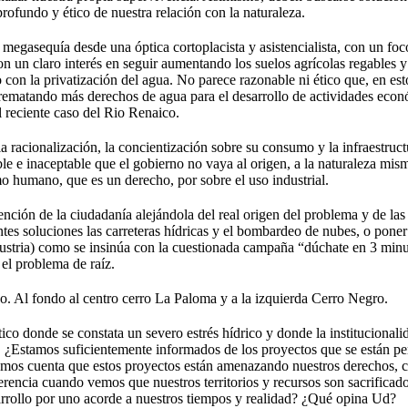
rofundo y ético de nuestra relación con la naturaleza.
megasequía desde una óptica cortoplacista y asistencialista, con un foco 
on un claro interés en seguir aumentando los suelos agrícolas regables 
on la privatización del agua. No parece razonable ni ético que, en esto
ga rematando más derechos de agua para el desarrollo de actividades eco
 reciente caso del Rio Renaico.
la racionalización, la concientización sobre su consumo y la infraestruct
ble e inaceptable que el gobierno no vaya al origen, a la naturaleza mis
mo humano, que es un derecho, por sobre el uso industrial.
tención de la ciudadanía alejándola del real origen del problema y de las
ntes soluciones las carreteras hídricas y el bombardeo de nubes, o poner 
dustria) como se insinúa con la cuestionada campaña “dúchate en 3 minut
 el problema de raíz.
. Al fondo al centro cerro La Paloma y a la izquierda Cerro Negro.
tico donde se constata un severo estrés hídrico y donde la instituciona
, ¿Estamos suficientemente informados de los proyectos que se están per
mos cuenta que estos proyectos están amenazando nuestros derechos, co
encia cuando vemos que nuestros territorios y recursos son sacrificad
arrollo por uno acorde a nuestros tiempos y realidad? ¿Qué opina Ud?