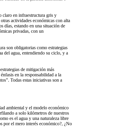
claro en infraestructura gris y
y otras actividades económicas con alta
s días, estando en una situación de
nómicas privadas, con un
ura son obligatorias como estrategias
ma del agua, entendiendo su ciclo, y a
 estrategias de mitigación más
énfasis en la responsabilidad a la
os”. Todas estas iniciativas son a
lidad ambiental y el modelo económico
filando a solo kilómetros de nuestros
mo es el agua y una naturaleza libre
os por el mero interés económico?, ¿No