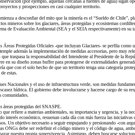
onservación (por ejemplo, aquellas cercanas a fuentes de agua) sigan op
oyectos y prospecciones en casi cualquier territorio.
ienza a desconfiar del mito que la minería es el “Sueldo de Chile”, pla
os mineros sobre los glaciares, áreas protegidas y ecosistemas cordille
stema de Evaluación Ambiental (SEA y el SEIA respectivamente) en su t
as Áreas Protegidas Oficiales -que incluyan Glaciares- se perfila como 
ntemple además la implementación de medidas accesorias, pero muy rele
 – que traspasa la responsabilidad del Intendente al Presidente de la Rep
ere en su diseño zonas buffer para protegerse de externalidades generada
ría que con el solo hecho de que un territorio tenga una categoría prote
 de estas.
ues Nacionales y el uso de infraestructura verde, son medidas fundamen
escasez hídrica. El gobierno debe involucrarse y hacerse cargo de su re
las comunidades.
las áreas protegidas del SNASPE.
o que refiere a materias ambientales, su importancia y urgencia, y la ne
 interés económico, resuenan cada día con más fuerza las iniciativas ci
ursos. Un objetivo necesario a seguir empujando y presionando -con argu
las ONGs debe ser redefinir el código minero y el código de agua, amb
nazar nuestra propia supervivencia. Asimismo, deben buscarse solucione