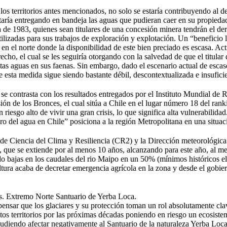
os territorios antes mencionados, no solo se estaría contribuyendo al de
staría entregando en bandeja las aguas que pudieran caer en su propiedad
 de 1983, quienes sean titulares de una concesión minera tendrán el d
tilizadas para sus trabajos de exploración y explotación. Un “beneficio
en el norte donde la disponibilidad de este bien preciado es escasa. Ac
echo, el cual se les seguiría otorgando con la salvedad de que el titular
as aguas en sus faenas. Sin embargo, dado el escenario actual de escase
 esta medida sigue siendo bastante débil, descontextualizada e insuficie
 se contrasta con los resultados entregados por el Instituto Mundial de
ón de los Bronces, el cual sitúa a Chile en el lugar número 18 del ranki
 riesgo alto de vivir una gran crisis, lo que significa alta vulnerabili
uro del agua en Chile” posiciona a la región Metropolitana en una situa
 de Ciencia del Clima y Resiliencia (CR2) y la Dirección meteorológic
 que se extiende por al menos 10 años, alcanzando para este año, al mes
ndo bajas en los caudales del rio Maipo en un 50% (mínimos históricos e
ultura acaba de decretar emergencia agrícola en la zona y desde el gobi
es. Extremo Norte Santuario de Yerba Loca.
pensar que los glaciares y su protección toman un rol absolutamente cla
tos territorios por las próximas décadas poniendo en riesgo un ecosiste
udiendo afectar negativamente al Santuario de la naturaleza Yerba Loca 