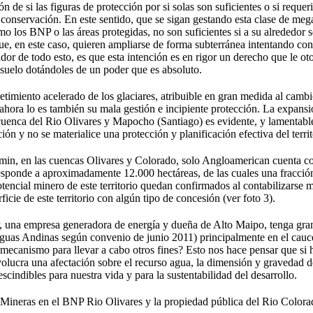
n de si las figuras de protección por si solas son suficientes o si requ
cer conservación. En este sentido, que se sigan gestando esta clase de me
o los BNP o las áreas protegidas, no son suficientes si a su alrededor se
ue, en este caso, quieren ampliarse de forma subterránea intentando co
or de todo esto, es que esta intención es en rigor un derecho que le otor
ubsuelo dotándoles de un poder que es absoluto.
retimiento acelerado de los glaciares, atribuible en gran medida al camb
 ahora lo es también su mala gestión e incipiente protección. La expans
ta cuenca del Rio Olivares y Mapocho (Santiago) es evidente, y lamentab
ión y no se materialice una protección y planificación efectiva del territ
omin, en las cuencas Olivares y Colorado, solo Angloamerican cuenta c
esponde a aproximadamente 12.000 hectáreas, de las cuales una fracció
otencial minero de este territorio quedan confirmados al contabilizarse
ie de este territorio con algún tipo de concesión (ver foto 3).
 una empresa generadora de energía y dueña de Alto Maipo, tenga gra
uas Andinas según convenio de junio 2011) principalmente en el cauce
canismo para llevar a cabo otros fines? Esto nos hace pensar que si hi
olucra una afectación sobre el recurso agua, la dimensión y gravedad d
scindibles para nuestra vida y para la sustentabilidad del desarrollo.
Mineras en el BNP Rio Olivares y la propiedad pública del Rio Colora