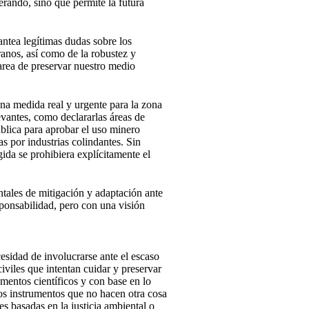
erando, sino que permite la futura
ntea legítimas dudas sobre los
ranos, así como de la robustez y
area de preservar nuestro medio
una medida real y urgente para la zona
vantes, como declararlas áreas de
ública para aprobar el uso minero
s por industrias colindantes. Sin
gida se prohibiera explícitamente el
tales de mitigación y adaptación ante
sponsabilidad, pero con una visión
cesidad de involucrarse ante el escaso
viles que intentan cuidar y preservar
mentos científicos y con base en lo
os instrumentos que no hacen otra cosa
s basadas en la justicia ambiental o