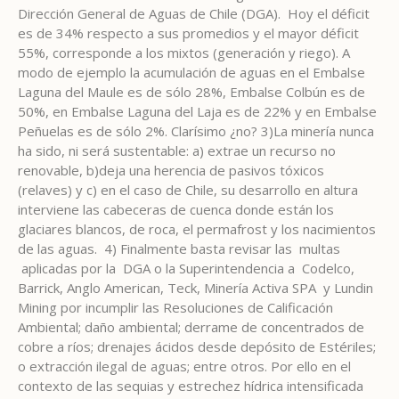
Dirección General de Aguas de Chile (DGA). Hoy el déficit
es de 34% respecto a sus promedios y el mayor déficit
55%, corresponde a los mixtos (generación y riego). A
modo de ejemplo la acumulación de aguas en el Embalse
Laguna del Maule es de sólo 28%, Embalse Colbún es de
50%, en Embalse Laguna del Laja es de 22% y en Embalse
Peñuelas es de sólo 2%. Clarísimo ¿no? 3)La minería nunca
ha sido, ni será sustentable: a) extrae un recurso no
renovable, b)deja una herencia de pasivos tóxicos
(relaves) y c) en el caso de Chile, su desarrollo en altura
interviene las cabeceras de cuenca donde están los
glaciares blancos, de roca, el permafrost y los nacimientos
de las aguas. 4) Finalmente basta revisar las multas
aplicadas por la DGA o la Superintendencia a Codelco,
Barrick, Anglo American, Teck, Minería Activa SPA y Lundin
Mining por incumplir las Resoluciones de Calificación
Ambiental; daño ambiental; derrame de concentrados de
cobre a ríos; drenajes ácidos desde depósito de Estériles;
o extracción ilegal de aguas; entre otros. Por ello en el
contexto de las sequias y estrechez hídrica intensificada