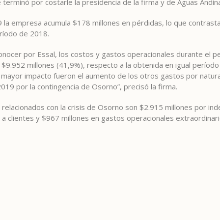
 terminó por costarle la presidencia de la firma y de Aguas Andina
9 la empresa acumula $178 millones en pérdidas, lo que contrasta
eríodo de 2018.
conocer por Essal, los costos y gastos operacionales durante el
 $9.952 millones (41,9%), respecto a la obtenida en igual perío
n mayor impacto fueron el aumento de los otros gastos por natura
19 por la contingencia de Osorno”, precisó la firma.
 relacionados con la crisis de Osorno son $2.915 millones por in
a clientes y $967 millones en gastos operacionales extraordinari