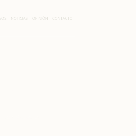
EOS
NOTICIAS
OPINIÓN
CONTACTO
2019 afectada
 crisis de Osorno