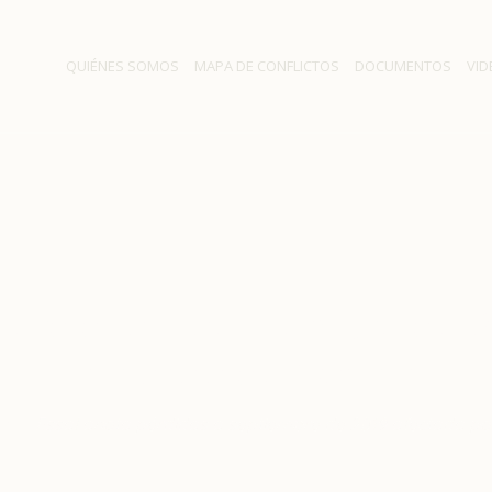
QUIÉNES SOMOS
MAPA DE CONFLICTOS
DOCUMENTOS
VID
pérdidas a septiembre de 
por crisis de Osorno
os
/
Essal anota pérdidas a septiembre de 2019 afectada por