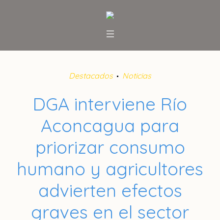
Destacados
Noticias
DGA interviene Río
Aconcagua para
priorizar consumo
humano y agricultores
advierten efectos
graves en el sector