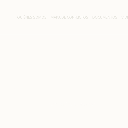
QUIÉNES SOMOS
MAPA DE CONFLICTOS
DOCUMENTOS
VID
Central Hidroeléctrica
Inicio
/
Central Hidroeléctrica