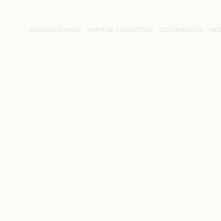
QUIÉNES SOMOS
MAPA DE CONFLICTOS
DOCUMENTOS
VID
Máximo Pacheco
Inicio
/
Máximo Pacheco