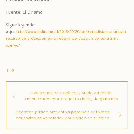
Fuente: El Dinamo
Sigue leyendo
aquí:
http://www.eldinamo.cl/2013/09/26/ambientalistas-anuncian-
recurso-de-proteccion-para-revertir-aprobacion-de-central-rio-
cuervo/
0
Inversiones de Codelco y Anglo American
amenazadas por proyecto de ley de glaciares
Decretan prisión preventiva para seis activistas
acusados de «piratería» por acción en el Ártico