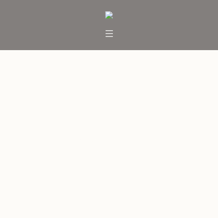
Ambientalistas anuncian
recurso de protección para
revertir aprobación de Central
Río Cuervo
Inicio
/
Noticias
/
Ambientalistas anuncian recurso de
protección para revertir aprobación de Central Río
Cuervo