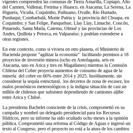
vigentes comprenden las comunas de Tierra Amarilla, Copiapó, Alto
del Carmen, Vallenar, Freirina y Huasco, en Atacama; La Serena, La
Higuera, Vicuña, Coquimbo, Paihuano, Ovalle, Río Hurtado,
Punitaqui, Combarbalá, Monte Patria y la provincia del Choapa, en
Coquimbo; y San Felipe, Panquehue, Llay Llay, Limache, Concón,
Putaendo, Santa María, Catemu, Olmué y las provincias de Los
Andes, Quillota y Petorca, en Valparaíso; y podrían extenderse a
otras regiones.
En este contexto, como si viviera en otro planeta, el Ministerio de
Hacienda propone ”agilizar la economía” facilitando permisos a 18
proyectos de inversión minera (ocho en Antofagasta, seis en
Atacama, uno en Arica y tres en Magallanes) mientras la Comisión
Chilena del Cobre proyecta aumentos de consumo de agua de la
minería del cobre en 66% entre 2014 y 2025. Insólitamente, sin
considerar la sequía estructural, los decretos de zona de escasez, los
malos pronósticos meteorológicos y la indigna situación de casi un
millón de chilenos que subsisten dependiendo de camiones aljibe
entre Arica y Chiloé.
La presidenta Bachelet consciente de la crisis, comprometió en su
campaña y nombró un delegado presidencial para los Recursos
Hídricos, pero su informe ha sido ocultado ocho meses a la opinión
pública. Comprometió una reforma al Código de Aguas e ingresó un
texto al Congreso, pero el proyecto no está a la atura de los cambios