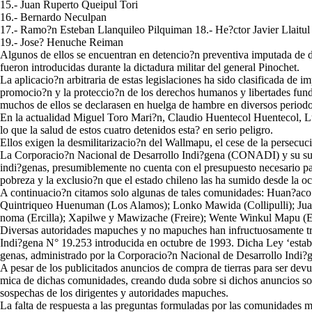
15.- Juan Ruperto Queipul Tori
16.- Bernardo Neculpan
17.- Ramo?n Esteban Llanquileo Pilquiman 18.- He?ctor Javier Llaitul
19.- Jose? Henuche Reiman
Algunos de ellos se encuentran en detencio?n preventiva imputada de div
fueron introducidas durante la dictadura militar del general Pinochet.
La aplicacio?n arbitraria de estas legislaciones ha sido clasificada 
promocio?n y la proteccio?n de los derechos humanos y libertades fundam
muchos de ellos se declarasen en huelga de hambre en diversos periodo
En la actualidad Miguel Toro Mari?n, Claudio Huentecol Huentecol, Lu
lo que la salud de estos cuatro detenidos esta? en serio peligro.
Ellos exigen la desmilitarizacio?n del Wallmapu, el cese de la persecuci
La Corporacio?n Nacional de Desarrollo Indi?gena (CONADI) y su subsi
indi?genas, presumiblemente no cuenta con el presupuesto necesario para
pobreza y la exclusio?n que el estado chileno las ha sumido desde la oc
A continuacio?n citamos solo algunas de tales comunidades: Huan?aco M
Quintriqueo Huenuman (Los Alamos); Lonko Mawida (Collipulli); Juan 
noma (Ercilla); Xapilwe y Mawizache (Freire); Wente Winkul Mapu (Erc
Diversas autoridades mapuches y no mapuches han infructuosamente trata
Indi?gena N° 19.253 introducida en octubre de 1993. Dicha Ley ‘establ
genas, administrado por la Corporacio?n Nacional de Desarrollo Ind
A pesar de los publicitados anuncios de compra de tierras para ser dev
mica de dichas comunidades, creando duda sobre si dichos anuncios so
sospechas de los dirigentes y autoridades mapuches.
La falta de respuesta a las preguntas formuladas por las comunidades m