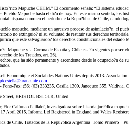
 Histo?rico Mapuche CEHM.” El documento señala: “El sistema educacio
 del Pueblo Mapuche hasta el di?a de hoy. En este mismo sentido, los his
lonial hispana como en el periodo de la Repu?blica de Chile, dando lug
l pueblo mapuche, mediante un agresivo proceso de asimilacio?n, el pue
rritorio no extinguio? ni su voluntad de restituir sus derechos territoria
ignifica que este salvaguardo? los derechos constitucionales del estado
io?n Mapuche y la Corona de España y Chile esta?n vigentes por ser vin
recho de los Tratados, art. 26).
rechos, que ha sido permanente y ascendente desde la ocupacio?n de su 
tados.
seil Economique et Social des Nations Unies depuis 2013. Association 
picestella@araucanie.com
 Fono-Fax: (56) (63) 333235, Casilla 1309, Janequeo 355, Valdivia, C
ge Street, BRISTOL BS1 5LR, United
lor Calfunao Paillalef, investigadora sobre historia juri?dica mapuch
e, 17 April 2015, Informa Ltd Registered in England and Wales Regist
ica de Chile. Tratados de la Repu?blica Argentina -Tomo Primero – Pu