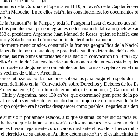
Tratado de Li?mites…” (4)
dominios de la Corona de Espan?a en 1810, a trave?s de la Capitanía Gen
io?n Mapuche. Entre ellos esta?n las constituciones, los documentos of
o Sur.
e la Araucani?a, la Pampa y toda la Patagonia hasta el extremo austral
hos pueblos eran parte integrantes de los cuatro butalmapu (meli wixan-
3 el presidente Argentino Juan Manuel de Rosas, quien se habi?a esta
do y Salado como la frontera norte del territorio mapuche.
eriormente mencionados, constitui?a la frontera geogra?fica de la Naci
dependiente por un pueblo que practicaba su libre determinacio?n debe 
che, las ma?ximas autoridades de la nacio?n convocaron un Futa Koyan
lio-Antonio de Tounens fue declarado monarca del nuevo estado, quie
n un sistema de gobierno compatible con las normas aceptadas en el mun
s vecinos de Chile y Argentina.
nces utilizados por las naciones soberanas para exigir el respeto de su
 fueron definidos en la “Convencio?n sobre Derechos y Deberes de los E
o?n permanente; b) Territorio determinado; c) Gobierno; d), Capacidad d
 de Chile y Argentina, hace 130 an?os, que extermino? gran parte de la
. Los sobrevivientes del genocidio fueron objeto de un proceso de ‘inte
n, cuyo objetivo era hacerlos desaparecer como pueblos, negarles sus de
sumisio?n por ambos estados, a lo que se suma los prejuicios raciales y 
o ha hecho que la inmensa mayori?a de los mapuches no se sientan ident
ue les fueran ilegalmente conculcados mediante el uso de la fuerza mili
 ejercicio de su autonomi?a, libre determinacio?n y el establecimiento