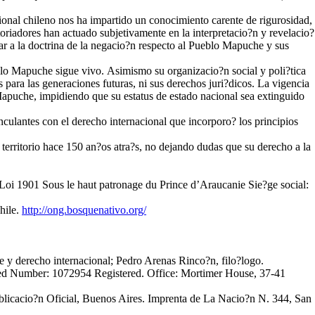
nal chileno nos ha impartido un conocimiento carente de rigurosidad,
toriadores han actuado subjetivamente en la interpretacio?n y revelacio?
ar a la doctrina de la negacio?n respecto al Pueblo Mapuche y sus
blo Mapuche sigue vivo. Asimismo su organizacio?n social y poli?tica
les para las generaciones futuras, ni sus derechos juri?dicos. La vigencia
 Mapuche, impidiendo que su estatus de estado nacional sea extinguido
culantes con el derecho internacional que incorporo? los principios
territorio hace 150 an?os atra?s, no dejando dudas que su derecho a la
Loi 1901 Sous le haut patronage du Prince d’Araucanie Sie?ge social:
hile.
http://ong.bosquenativo.org/
e y derecho internacional; Pedro Arenas Rinco?n, filo?logo.
ered Number: 1072954 Registered. Office: Mortimer House, 37-41
blicacio?n Oficial, Buenos Aires. Imprenta de La Nacio?n N. 344, San