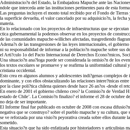
Administracio?n del Estado, la Embajadora Mapuche ante las Naciones 
ndole que interceda ante las instituciones pertinentes para de esta form
Las preguntas incluyen el monto total recibido por el Fondo de Tierra
la superficie devuelta, el valor cancelado por su adquisicio?n, la fech
materia.
En lo relacionado con los proyectos de infraestructuras que se ejecutan
ctica gubernamental la podemos observar en los proyectos de construcci
de las comunidades mapuche-williches afectadas, trasgrediendo flagran
Adema?s de las transgresiones de las leyes internacionales, el gobiern
ni su responsabilidad de informar a la poblacio?n mapuche sobre sus de
el Arti?culo 1o del Pacto Internacional de Derechos Econo?micos, Soci
Una situacio?n ana?loga puede ser considerada la omisio?n de los evento
los textos escolares se promueve y se reafirma la uniformidad cultural y 
cristiana occidental.
Esto crea en algunos alumnos y adolescentes indi?genas complejos de in
dominante, y con ellos obstaculizando las relaciones intere?tnicas en
por la clase poli?tica chilena quienes desde hace 26 an?os -desde el re
En enero de 2001 el gobierno chileno creo? la Comisio?n de Verdad Hist
estado de Chile’. La Comisio?n finalizo? el informe el 28 de octubre d
no deja de ser importante.
El Informe final fue publicado en octubre de 2008 con escasa difusio?n 
negativa que se construyo? sobre el pueblo mapuche y su cultura, que se
se ve reforzada por una visio?n peyorativa creada sobre ellos durante la
sometido.
Esta situacio?n que ha sido enfatizada por historiadores y articulistas