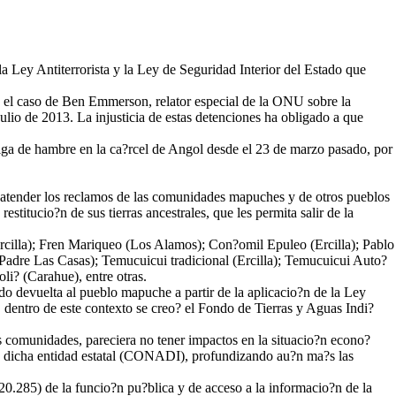
la Ley Antiterrorista y la Ley de Seguridad Interior del Estado que
es el caso de Ben Emmerson, relator especial de la ONU sobre la
ulio de 2013. La injusticia de estas detenciones ha obligado a que
ga de hambre en la ca?rcel de Angol desde el 23 de marzo pasado, por
 atender los reclamos de las comunidades mapuches y de otros pueblos
titucio?n de sus tierras ancestrales, que les permita salir de la
rcilla); Fren Mariqueo (Los Alamos); Con?omil Epuleo (Ercilla); Pablo
adre Las Casas); Temucuicui tradicional (Ercilla); Temucuicui Auto?
i? (Carahue), entre otras.
o devuelta al pueblo mapuche a partir de la aplicacio?n de la Ley
 dentro de este contexto se creo? el Fondo de Tierras y Aguas Indi?
s comunidades, pareciera no tener impactos en la situacio?n econo?
de dicha entidad estatal (CONADI), profundizando au?n ma?s las
20.285) de la funcio?n pu?blica y de acceso a la informacio?n de la