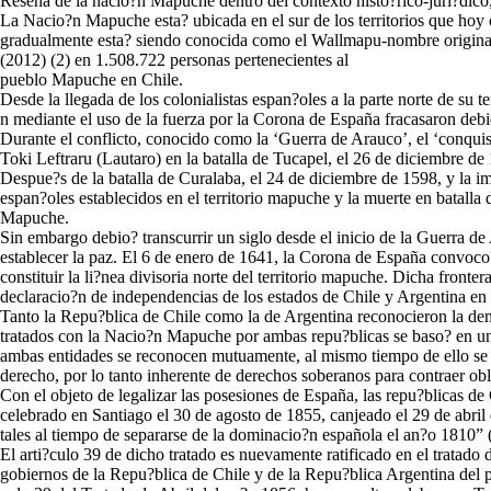
Reseña de la nacio?n Mapuche dentro del contexto histo?rico-juri?dico,
La Nacio?n Mapuche esta? ubicada en el sur de los territorios que ho
gradualmente esta? siendo conocida como el Wallmapu-nombre original 
(2012) (2) en 1.508.722 personas pertenecientes al
pueblo Mapuche en Chile.
Desde la llegada de los colonialistas espan?oles a la parte norte de su te
n mediante el uso de la fuerza por la Corona de España fracasaron deb
Durante el conflicto, conocido como la ‘Guerra de Arauco’, el ‘conquist
Toki Leftraru (Lautaro) en la batalla de Tucapel, el 26 de diciembre d
Despue?s de la batalla de Curalaba, el 24 de diciembre de 1598, y la i
espan?oles establecidos en el territorio mapuche y la muerte en batal
Mapuche.
Sin embargo debio? transcurrir un siglo desde el inicio de la Guerra 
establecer la paz. El 6 de enero de 1641, la Corona de España convoco
constituir la li?nea divisoria norte del territorio mapuche. Dicha fron
declaracio?n de independencias de los estados de Chile y Argentina en
Tanto la Repu?blica de Chile como la de Argentina reconocieron la demar
tratados con la Nacio?n Mapuche por ambas repu?blicas se baso? en una
ambas entidades se reconocen mutuamente, al mismo tiempo de ello se 
derecho, por lo tanto inherente de derechos soberanos para contraer obl
Con el objeto de legalizar las posesiones de España, las repu?blicas de
celebrado en Santiago el 30 de agosto de 1855, canjeado el 29 de abril
tales al tiempo de separarse de la dominacio?n española el an?o 1810” 
El arti?culo 39 de dicho tratado es nuevamente ratificado en el trata
gobiernos de la Repu?blica de Chile y de la Repu?blica Argentina del p