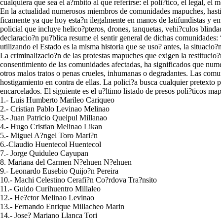
cualquiera que sea el a?mbito al que referirse: el poli?tico, el legal, el m
En la actualidad numerosos miembros de comunidades mapuches, hastiados 
ficamente ya que hoy esta?n ilegalmente en manos de latifundistas y empr
policial que incluye helico?pteros, drones, tanquetas, vehi?culos bli
declaracio?n pu?blica resume el sentir general de dichas comunidades: “
utilizando el Estado es la misma historia que se uso? antes, la situaci
La criminalizacio?n de las protestas mapuches que exigen la restitucio?
consentimiento de las comunidades afectadas, ha significados que nume
otros malos tratos o penas crueles, inhumanas o degradantes. Las comu
hostigamiento en contra de ellas. La polici?a busca cualquier pretex
encarcelados. El siguiente es el u?ltimo listado de presos poli?ticos ma
1.- Luis Humberto Marileo Cariqueo
2.- Cristian Pablo Levinao Melinao
3.- Juan Patricio Queipul Millanao
4.- Hugo Cristian Melinao Likan
5.- Miguel A?ngel Toro Mari?n
6.-Claudio Huentecol Huentecol
7.- Jorge Quiduleo Cayupan
8. Mariana del Carmen N?ehuen N?ehuen
9.- Leonardo Eusebio Quijo?n Pereira
10.- Machi Celestino Cerafi?n Co?rdova Tra?nsito
11.- Guido Curihuentro Millaleo
12.- He?ctor Melinao Levinao
13.- Fernando Enrique Millacheo Marin
14.- Jose? Mariano Llanca Tori