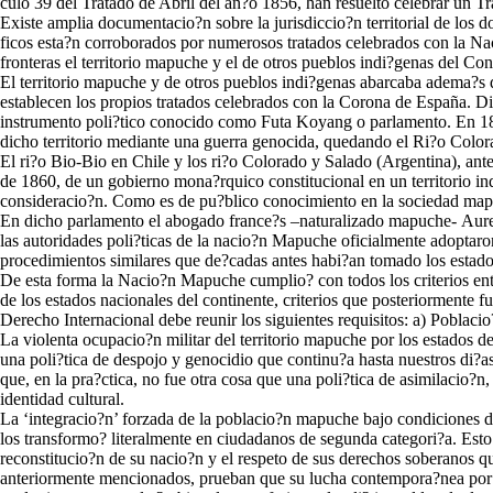
culo 39 del Tratado de Abril del an?o 1856, han resuelto celebrar un 
Existe amplia documentacio?n sobre la jurisdiccio?n territorial de los 
ficos esta?n corroborados por numerosos tratados celebrados con la Nac
fronteras el territorio mapuche y el de otros pueblos indi?genas del Con
El territorio mapuche y de otros pueblos indi?genas abarcaba adema?s d
establecen los propios tratados celebrados con la Corona de España. Dic
instrumento poli?tico conocido como Futa Koyang o parlamento. En 183
dicho territorio mediante una guerra genocida, quedando el Ri?o Colora
El ri?o Bio-Bio en Chile y los ri?o Colorado y Salado (Argentina), ant
de 1860, de un gobierno mona?rquico constitucional en un territorio in
consideracio?n. Como es de pu?blico conocimiento en la sociedad mapu
En dicho parlamento el abogado france?s –naturalizado mapuche- Aure
las autoridades poli?ticas de la nacio?n Mapuche oficialmente adoptaro
procedimientos similares que de?cadas antes habi?an tomado los estado
De esta forma la Nacio?n Mapuche cumplio? con todos los criterios ento
de los estados nacionales del continente, criterios que posteriormente
Derecho Internacional debe reunir los siguientes requisitos: a) Poblaci
La violenta ocupacio?n militar del territorio mapuche por los estados
una poli?tica de despojo y genocidio que continu?a hasta nuestros di?as
que, en la pra?ctica, no fue otra cosa que una poli?tica de asimilacio?
identidad cultural.
La ‘integracio?n’ forzada de la poblacio?n mapuche bajo condiciones de 
los transformo? literalmente en ciudadanos de segunda categori?a. Est
reconstitucio?n de su nacio?n y el respeto de sus derechos soberanos q
anteriormente mencionados, prueban que su lucha contempora?nea por el