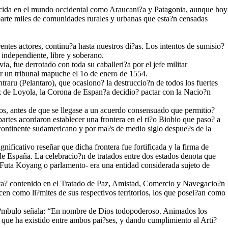
nocida en el mundo occidental como Araucani?a y Patagonia, aunque hoy
arte miles de comunidades rurales y urbanas que esta?n censadas
erentes actores, continu?a hasta nuestros di?as. Los intentos de sumisio?
independiente, libre y soberano.
, fue derrotado con toda su caballeri?a por el jefe militar
or un tribunal mapuche el 1o de enero de 1554.
raru (Pelantaro), que ocasiono? la destruccio?n de todos los fuertes
ez de Loyola, la Corona de Espan?a decidio? pactar con la Nacio?n
s, antes de que se llegase a un acuerdo consensuado que permitio?
rtes acordaron establecer una frontera en el ri?o Biobio que paso? a
el continente sudamericano y por ma?s de medio siglo despue?s de la
ificativo reseñar que dicha frontera fue fortificada y la firma de
e España. La celebracio?n de tratados entre dos estados denota que
 Futa Koyang o parlamento- era una entidad considerada sujeto de
ta? contenido en el Tratado de Paz, Amistad, Comercio y Navegacio?n
en como li?mites de sus respectivos territorios, los que posei?an como
prea?mbulo señala: “En nombre de Dios todopoderoso. Animados los
s que ha existido entre ambos pai?ses, y dando cumplimiento al Arti?