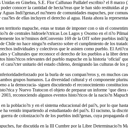
Unidas en Ginebra, S.E. Flor Calfunao Paillalef escribio? el 8 marzo 
a poder conocer la cantidad de hecta?reas que le han sido restituidas al
s y Aguas Indi?genas,el nu?mero de comunidades mapuches, por comunas,
a y cua?les de ellas incluyen el derecho al agua. Hasta ahora la repres
 en territorio mapuche, estas se tratan de imponer con o sin el consenti
o?n de centrales hidroele?ctricas Los Lagos y Osorno en el ri?o Pilmaiq
temente los te?rminos delConvenio 169 de la OIT sobre pueblos indi?ge
o de Chile no hace ningu?n esfuerzo sobre el cumplimiento de los trata
rechos individuales y colectivos que le asisten como pueblo. El Arti?cu
ales y Culturales que reconoce el derecho de los pueblos a la libre de
s histo?ricos relevantes del pueblo mapuche en la historia ‘oficial’ qu
el cara?cter unitario del estado chileno, denigrando las culturas de los 
ferioridadreforzado por la burla de sus compan?eros y, en muchos casos,
tre ambos grupos humanos. La diversidad cultural y el componente pluri
torno a la democracia- siguen discutiendo el reconocimiento constitucion
o?rica y Nuevo Tratocon el objeto de preparar un informe ‘que diera cue
e 2003, reconociendo algunos eventos histo?ricos de la nacio?n Mapuche
en la poblacio?n y en el sistema educacional del pai?s, por lo que hasta
 ha venido impartiendo al estudiantado del pai?s. El racismo, la discri
 guerra de colonizacio?n de los pueblos indi?genas, cuya propaganda de g
 mapuches, fue discutida en la III Cumbre por la Libre Determinacio?n M