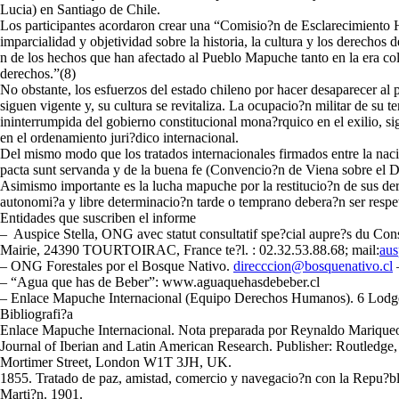
Lucia) en Santiago de Chile.
Los participantes acordaron crear una “Comisio?n de Esclarecimiento
imparcialidad y objetividad sobre la historia, la cultura y los derechos
n de los hechos que han afectado al Pueblo Mapuche tanto en la era co
derechos.”(8)
No obstante, los esfuerzos del estado chileno por hacer desaparecer a
siguen vigente y, su cultura se revitaliza. La ocupacio?n militar de su te
ininterrumpida del gobierno constitucional mona?rquico en el exilio, s
en el ordenamiento juri?dico internacional.
Del mismo modo que los tratados internacionales firmados entre la nac
pacta sunt servanda y de la buena fe (Convencio?n de Viena sobre el De
Asimismo importante es la lucha mapuche por la restitucio?n de sus de
autonomi?a y libre determinacio?n tarde o temprano debera?n ser respe
Entidades que suscriben el informe
– Auspice Stella, ONG avec statut consultatif spe?cial aupre?s du Con
Mairie, 24390 TOURTOIRAC, France te?l. : 02.32.53.88.68; mail:
aus
– ONG Forestales por el Bosque Nativo.
direcccion@bosquenativo.cl
–
– “Agua que has de Beber”: www.aguaquehasdebeber.cl
– Enlace Mapuche Internacional (Equipo Derechos Humanos). 6 Lod
Bibliografi?a
Enlace Mapuche Internacional. Nota preparada por Reynaldo Mariqueo; F
Journal of Iberian and Latin American Research. Publisher: Routledg
Mortimer Street, London W1T 3JH, UK.
1855. Tratado de paz, amistad, comercio y navegacio?n con la Repu?bl
Marti?n. 1901.