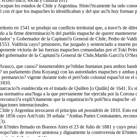
 econo?mico, social y cultural (01)
y ocupan los estados de Chile y Argentina. Histo?ricamente ha sido co
con el que los mapuches lo identificaban y del que au?n hoy forman p
rritorio en 1541 se produjo un conflicto territorial que, a trave?s de dif
ido a la firme determinacio?n del pueblo mapuche de querer mantenerse 
ador’ y Gobernador de la Capitani?a General de Chile, Pedro de Valdivia
e 1553. Valdivia cayo? prisionero, fue juzgado y sentenciado a muerte p
mponente victoria de las fuerzas mapuches comandadas por el Toki Pelent
la del gobernador de la Capitani?a General de Chile,Martín Garci?a O?ñ
de Arauco, que causo? innumerables pe?rdidas humanas para ambos bando
? un parlamento (futa Koyang) con las autoridades mapuches y ambas pa
tera permanecio? vigente durante todo el peri?odo colonial espan?ol en 
 1810.
cacio?n establecida en el tratado de Quillen [o Quilín] de 1641. Es sign
 normativa ana?loga a la que previamente fue ejercida por la Corona d
reconoci?a expli?citamente que la organizacio?n poli?tica mapuche -el
igaciones internacionales.
 Chile y Argentina invocaron el principio
uti possidetis
de 1810. Esto es
 de 1856 cuyo Arti?culo 39 señala: “Ambas Partes Contratantes, reconoc
(3).
do de li?mites firmado en Buenos Aires el 23 de Julio de 1881 y cuyo 
ropo?sito de resolver amistosa y dignamente la controversia de li?mite