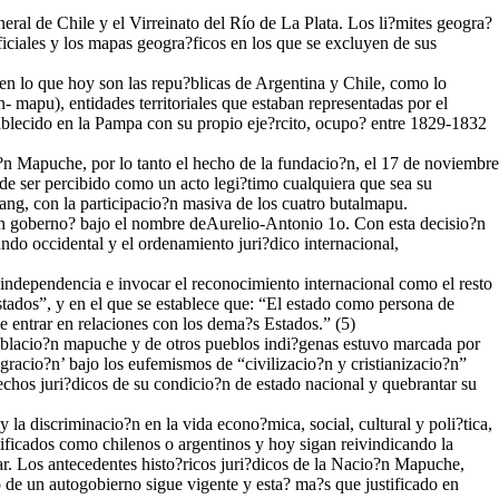
eral de Chile y el Virreinato del Río de La Plata. Los li?mites geogra?
iciales y los mapas geogra?ficos en los que se excluyen de sus
 en lo que hoy son las repu?blicas de Argentina y Chile, como lo
 mapu), entidades territoriales que estaban representadas por el
blecido en la Pampa con su propio eje?rcito, ocupo? entre 1829-1832
o?n Mapuche, por lo tanto el hecho de la fundacio?n, el 17 de noviembre
de ser percibido como un acto legi?timo cualquiera que sea su
g, con la participacio?n masiva de los cuatro butalmapu.
n goberno? bajo el nombre deAurelio-Antonio 1o. Con esta decisio?n
do occidental y el ordenamiento juri?dico internacional,
 independencia e invocar el reconocimiento internacional como el resto
stados”, y en el que se establece que: “El estado como persona de
e entrar en relaciones con los dema?s Estados.” (5)
 poblacio?n mapuche y de otros pueblos indi?genas estuvo marcada por
gracio?n’ bajo los eufemismos de “civilizacio?n y cristianizacio?n”
rechos juri?dicos de su condicio?n de estado nacional y quebrantar su
la discriminacio?n en la vida econo?mica, social, cultural y poli?tica,
ificados como chilenos o argentinos y hoy sigan reivindicando la
tar. Los antecedentes histo?ricos juri?dicos de la Nacio?n Mapuche,
 de un autogobierno sigue vigente y esta? ma?s que justificado en