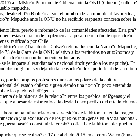
(2015) a laMisio?n Permanente Chilena ante la ONU (Ginebra) solicita?
 pueblo mapuche.
 desde el ri?o Biobi?o al sur, el nombre de la comunidad favorecida,
entacio?n Mapuche ante la ONU no ha recibido respuesta concreta sobre la
miento libre, previo e informado de las comunidades afectadas. Esta pra?
uen, estas se tratan de implementar a pesar de una fuerte oposicio?n
nas, ratificado por Chile.
dos histo?ricos (Tratado de Tapiwe) celebrados con la Nacio?n Mapuche,
lo 73 de la Carta de la ONU relativo a los territorios no auto?nomos y
terminacio?n son continuamente vulnerados.
e se le imparte al estudiantado nacional (incluyendo a los mapuche). En
pueblos originarias y dejando la sensacio?n de superioridad de la cultura
 por los propios profesores que son los pilares de la cultura
nacional del estado chileno siguen siendo una nocio?n poco entendida
al de los pueblos indi?genas.
nta de la historia de la relacio?n entre los pueblos indi?genas y el
, que a pesar de estar enfocada desde la perspectiva del estado chileno
 ahora no ha influenciado en la versio?n de la historia ni en la imagen
minacio?n y la exclusio?n de los pueblos indi?genas en la vida nacional,
uerra paso? a constituir la versio?n oficial de la historia del pueblo
apuche que se realizo? el 17 de abril de 2015 en el cerro Welen (Santa