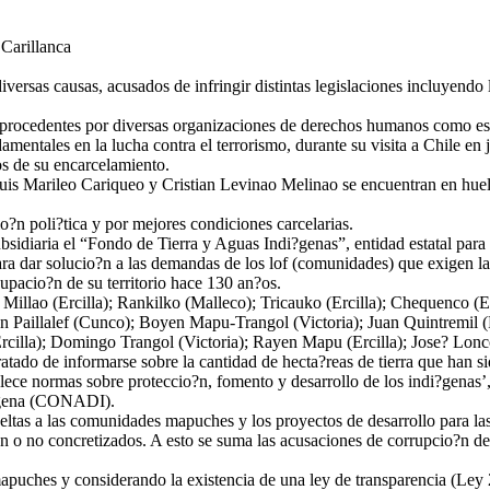
 Carillanca
ersas causas, acusados de infringir distintas legislaciones incluyendo 
de improcedentes por diversas organizaciones de derechos humanos como 
entales en la lucha contra el terrorismo, durante su visita a Chile en j
s de su encarcelamiento.
is Marileo Cariqueo y Cristian Levinao Melinao se encuentran en huel
o?n poli?tica y por mejores condiciones carcelarias.
diaria el “Fondo de Tierra y Aguas Indi?genas”, entidad estatal para
 dar solucio?n a las demandas de los lof (comunidades) que exigen la res
upacio?n de su territorio hace 130 an?os.
illao (Ercilla); Rankilko (Malleco); Tricauko (Ercilla); Chequenco (E
Paillalef (Cunco); Boyen Mapu-Trangol (Victoria); Juan Quintremil (P
illa); Domingo Trangol (Victoria); Rayen Mapu (Ercilla); Jose? Loncol
do de informarse sobre la cantidad de hecta?reas de tierra que han sid
ece normas sobre proteccio?n, fomento y desarrollo de los indi?genas’,
i?gena (CONADI).
ueltas a las comunidades mapuches y los proyectos de desarrollo para la
n o no concretizados. A esto se suma las acusaciones de corrupcio?n 
apuches y considerando la existencia de una ley de transparencia (Ley 