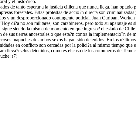
oral y el histo?rico.
de tanto esperar a la justicia chilena que nunca llega, han optado por 
esas forestales. Estas protestas de accio?n directa son criminalizadas y
ndados y un desproporcionado contingente policial. Juan Curipan, Werke
Hoy di?a no son militares, son carabineros, pero todo su aparataje es si
o?n sigue siendo la misma de momento en que ingreso? el estado de Chile 
n de sus tierras ancestrales o que esta?n contra la implementacio?n de 
rosos mapuches de ambos sexos hayan sido detenidos. En los u?ltimos a
nidades en conflicto son cercadas por la polici?a al mismo tiempo que 
to para lleva?rselos detenidos, como es el caso de los comuneros de T
puche: (7)