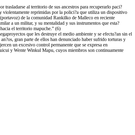
trasladarse al territorio de sus ancestros para recuperarlo paci?
 violentamente reprimidas por la polici?a que utiliza un dispositivo
n (portavoz) de la comunidad Rankilko de Malleco en reciente
milar a un militar, y su mentalidad y sus instrumentos que esta?
hacia el territorio mapuche.” (6)
megaproyectos que les destruye el medio ambiente y se efectu?an sin el
n?os, gran parte de ellos han denunciado haber sufrido torturas y
ejercen un excesivo control permanente que se expresa en
emucuicui y Wente Winkul Mapu, cuyos miembros son continuamente