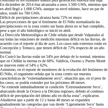
contenida en los embalses usados para generación muestra una baja.
En diciembre de 2014 ésta alcanzaba a unos 3.500 GWh, mientras que
en abril llegó a 1.000 GWh, aunque su nivel mínimo, hace un par de
años, rondó los 700 GWh.
Déficit de precipitaciones alcanza hasta 72% en mayo
Las proyecciones de que el fenómeno de El Niño normalizaría las
precipitaciones en la zona centro sur hasta ahora no se han cumplido,
pese a que el año hidrológico se inició en abril.
La Dirección Meteorológica de Chile señala que desde Valparaíso al
sur todas las estaciones de medición muestran déficit en las lluvias, de
acuerdo con el reporte al día de ayer. Los casos más extremos están en
Concepción y Temuco, que tienen déficit de 72% respecto de un año
normal.
En Curicó las lluvias están un 54% por debajo de lo normal, mientras
que en Chillán la merma es de 68%. Valdivia, Osorno y Puerto Montt
se mueven entre el 54% y 62%.
Asimismo, en el reporte de monitoreo de la evolución del fenómeno de
El Niño, el organismo señala que la zona centro sur muestra
características de “extremadamente seco”, situación que, en el peor de
los casos, se podría extender por los próximos 48 meses.
“Se extiende latitudinalmente la condición ‘Extremadamente Seco’,
abarcando desde la Octava a la Décima regiones, debido al continuo
déficit de precipitación del último año en dicha zona”, explicaron.
Añadieron que a partir de 12 y hasta 48 meses se expanden
gradualmente las categorías que van desde ‘Ligeramente Seco’ hasta