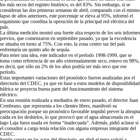
los más secos del registro histórico, es del 83%. Sin embargo, si se
consideran las dos primeras semanas de abril, comparado con el mismo
lapso de años anteriores, este porcentaje se eleva al 95%, informó el
organismo que coordina la operación de la principal red eléctrica del
país.
La última medición mostró una fuerte alza respecto de los seis informes
previos, que comenzaron en septiembre pasado, ya que la excedencia
se situaba en torno al 75%. Con esto, la zona centro sur del país
enfrentaría un quinto año de sequía.
Para tener una idea, este indicador en el período 1998-1999, que se
toma como referencia de un año extremadamente seco, estuvo en 98%,
es decir, que sólo un 2% de los años podría ser más seco que ese
período.
Estas importantes variaciones del pronóstico fueron analizadas por el
directorio del CDEC, ya que en base a estos modelos de disponibilidad
hídrica se proyecta buena parte del funcionamiento del sistema
eléctrico.
En una reunión realizada a mediados de enero pasado, el director Juan
Cembrano, que representa a los clientes libres, manifestó su
preocupación porque un pronóstico favorable impidió prever la abrupta
caída en los deshielos, lo que provocó que el agua almacenada en el
lago Laja fuera usada en forma “inadecuada”. Además, pidió aclarar si
el consultor a cargo tenía relación con alguna empresas integrante del
CDEC.
Según consta en las actas del directorio, en abril el tema volvió a