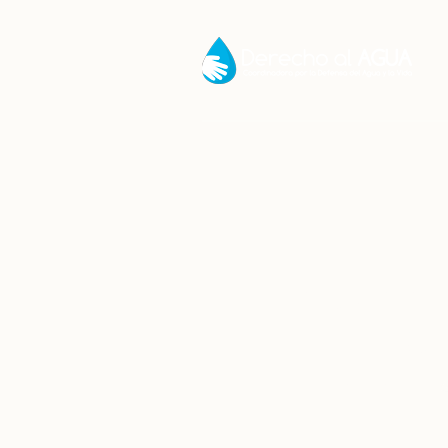
Gobierno 
Sub
Inicio
/
Noticias
/
G