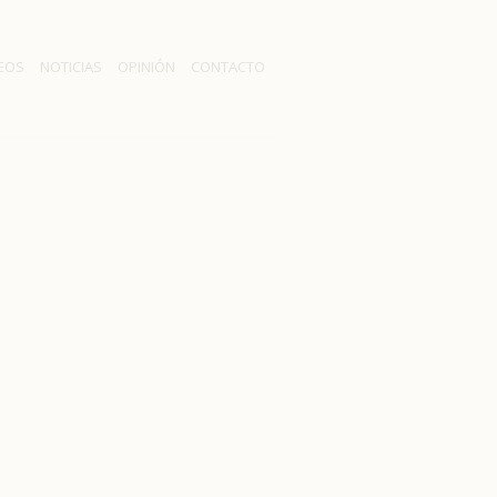
EOS
NOTICIAS
OPINIÓN
CONTACTO
o que crea
O.PP
 del Agua en OO.PP