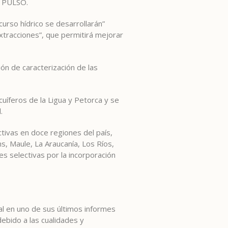
 a PULSO.
urso hídrico se desarrollarán”
extracciones”, que permitirá mejorar
ión de caracterización de las
uíferos de la Ligua y Petorca y se
.
ctivas en doce regiones del país,
s, Maule, La Araucanía, Los Ríos,
s selectivas por la incorporación
nal en uno de sus últimos informes
ebido a las cualidades y