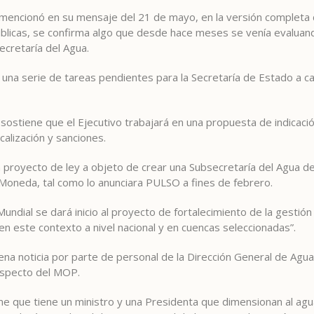
o mencionó en su mensaje del 21 de mayo, en la versión completa d
úblicas, se confirma algo que desde hace meses se venía evaluan
ecretaría del Agua.
una serie de tareas pendientes para la Secretaría de Estado a c
 sostiene que el Ejecutivo trabajará en una propuesta de indicació
calización y sanciones.
proyecto de ley a objeto de crear una Subsecretaría del Agua d
a Moneda, tal como lo anunciara PULSO a fines de febrero.
undial se dará inicio al proyecto de fortalecimiento de la gestión
en este contexto a nivel nacional y en cuencas seleccionadas”.
ena noticia por parte de personal de la Dirección General de Agu
especto del MOP.
me que tiene un ministro y una Presidenta que dimensionan al ag