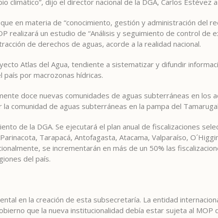
o climático”, dijo el director nacional de la DGA, Carlos Estévez
que en materia de “conocimiento, gestión y administración del rec
OP realizará un estudio de “Análisis y seguimiento de control de 
tracción de derechos de aguas, acorde a la realidad nacional.
ecto Atlas del Agua, tendiente a sistematizar y difundir informac
el país por macrozonas hídricas.
ialmente doce nuevas comunidades de aguas subterráneas en los ac
mar la comunidad de aguas subterráneas en la pampa del Tamarugal
iento de la DGA. Se ejecutará el plan anual de fiscalizaciones sele
 Parinacota, Tarapacá, Antofagasta, Atacama, Valparaíso, O´Higgin
ionalmente, se incrementarán en más de un 50% las fiscalizacione
giones del país.
ental en la creación de esta subsecretaría. La entidad internacio
ierno que la nueva institucionalidad debía estar sujeta al MOP d