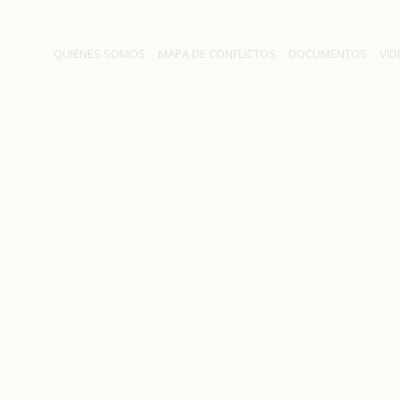
QUIÉNES SOMOS
MAPA DE CONFLICTOS
DOCUMENTOS
VID
confirma envío de proyect
secretaría del Agua en O
obierno confirma envío de proyecto que crea Subsecretaría