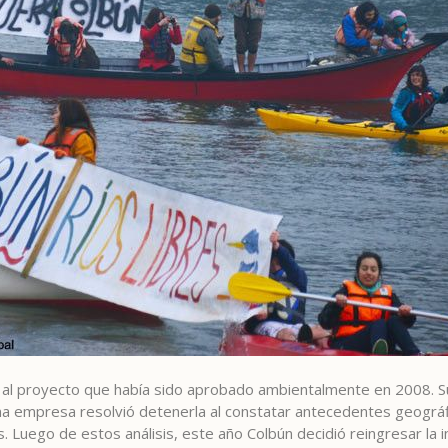
 al proyecto que había sido aprobado ambientalmente en 2008. Su
 empresa resolvió detenerla al constatar antecedentes geográf
 Luego de estos análisis, este año Colbún decidió reingresar la in