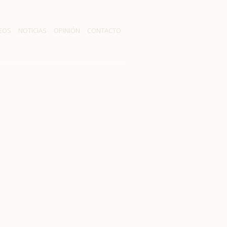
EOS
NOTICIAS
OPINIÓN
CONTACTO
rar proyecto
éctrico San Pedro