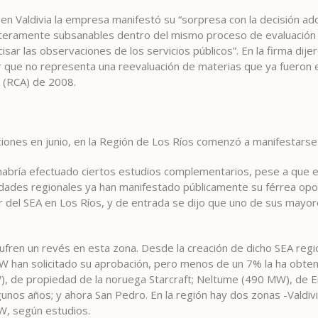
a en Valdivia la empresa manifestó su “sorpresa con la decisión a
nteramente subsanables dentro del mismo proceso de evaluación a
ecisar las observaciones de los servicios públicos”. En la firma dije
rar que no representa una reevaluación de materias que ya fueron
l (RCA) de 2008.
ones en junio, en la Región de Los Ríos comenzó a manifestarse c
abría efectuado ciertos estudios complementarios, pese a que ex
idades regionales ya han manifestado públicamente su férrea oposi
 del SEA en Los Ríos, y de entrada se dijo que uno de sus mayores
ren un revés en esta zona. Desde la creación de dicho SEA region
W han solicitado su aprobación, pero menos de un 7% la ha obten
, de propiedad de la noruega Starcraft; Neltume (490 MW), de 
gunos años; y ahora San Pedro. En la región hay dos zonas -Valdi
MW, según estudios.