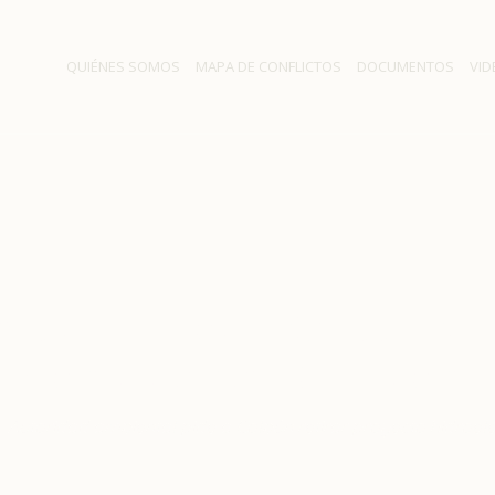
QUIÉNES SOMOS
MAPA DE CONFLICTOS
DOCUMENTOS
VID
mbiental pide a Colbún reti
hidroeléctrico San Pedro
/
Autoridad ambiental pide a Colbún retirar proyecto hidroel