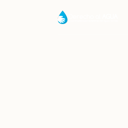
Sara Larraín s
minería y
Inicio
/
Destacados
/
Sara Larra