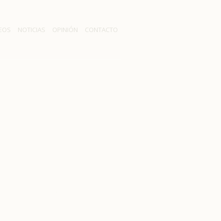
EOS
NOTICIAS
OPINIÓN
CONTACTO
eminario “Agua,
virtuosa?”
ultura: ¿Una relación virtuosa?”