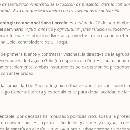
o de Evaluación Ambiental se excusaron de presentar ante la comun
dad. Esto aunque se les invitó con tres semanas de antelación.
cologista nacional Sara Larraín
este sábado 22 de septiembre 
el seminario “
Agua, minería y agricultura: ¿Una relación virtuosa?
”,
o será informarse sobre los diversos proyectos mineros que prete
na Gold, controladora de El Toqui.
 de primera fuente y contrastar visiones, la directiva de la agrup
resentantes de Laguna Gold (en específico a Red Hill, su mandant
Lamentablemente, ambas instituciones se excusaron de presentar
con anterioridad.
e la comunidad de Puerto Ingeniero Ibáñez podrá discutir abiert
 lago General Carrera y especialmente para dicha localidad de la 
tentable, por décadas ha impulsado políticas vinculadas a la protecc
no convencionales, la protección de los glaciares y el agua, la de
 de la minería en el país. En 2014, junto al Observatorio Ciudada