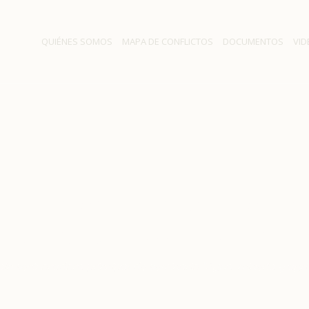
QUIÉNES SOMOS
MAPA DE CONFLICTOS
DOCUMENTOS
VID
erá oradora principal de s
 agricultura: ¿Una relación 
ín será oradora principal de seminario “Agua, minería y agric