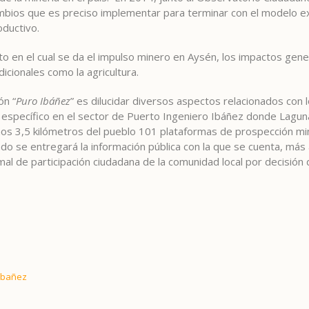
mbios que es preciso implementar para terminar con el modelo ex
oductivo.
o en el cual se da el impulso minero en Aysén, los impactos gener
dicionales como la agricultura.
ón “
Puro Ibáñez
” es dilucidar diversos aspectos relacionados con 
n específico en el sector de Puerto Ingeniero Ibáñez donde Lagun
nos 3,5 kilómetros del pueblo 101 plataformas de prospección min
 se entregará la información pública con la que se cuenta, más 
mal de participación ciudadana de la comunidad local por decisión
Ibañez