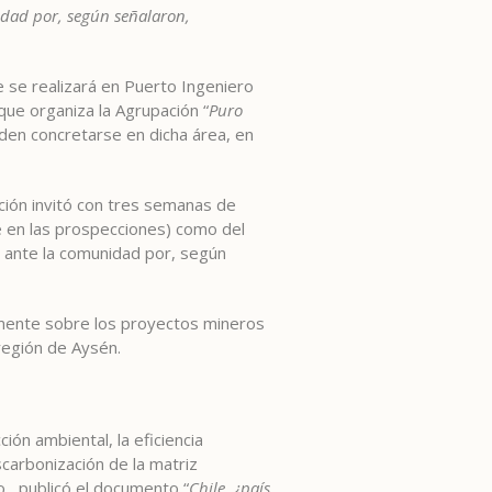
idad por, según señalaron,
se realizará en Puerto Ingeniero
 que organiza la Agrupación “
Puro
nden concretarse en dicha área, en
ación invitó con tres semanas de
e en las prospecciones) como del
 ante la comunidad por, según
amente sobre los proyectos mineros
región de Aysén.
ión ambiental, la eficiencia
scarbonización de la matriz
no, publicó el documento “
Chile, ¿país