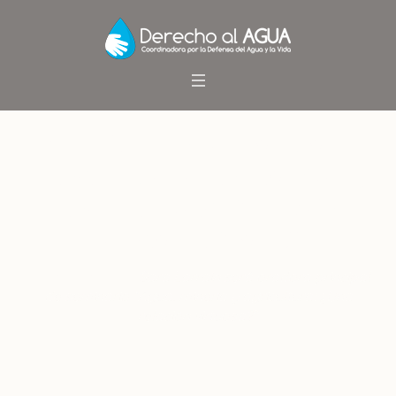
Sara Larraín será oradora
principal de seminario “Agua,
minería y agricultura: ¿Una
relación virtuosa?”
Inicio
/
Noticias
/
Sara Larraín será oradora principal
de seminario “Agua, minería y agricultura: ¿Una
relación virtuosa?”