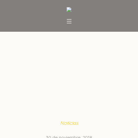
Comisión de Recursos hídricos
se reunió con el CPA por
proyecto sobre humedales
Inicio
/
Noticias
/
Comisión de Recursos hídricos se
reunió con el CPA por proyecto sobre humedales
Noticias
30 de noviembre, 2018