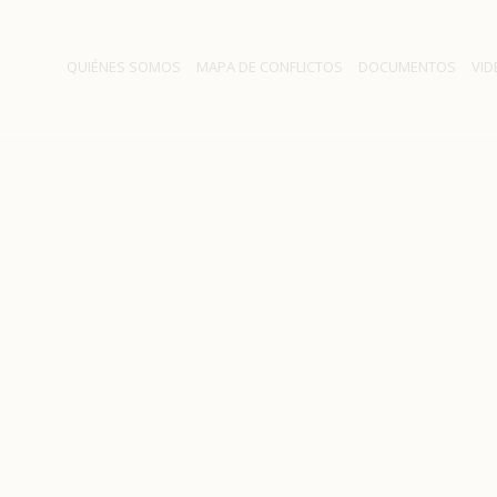
QUIÉNES SOMOS
MAPA DE CONFLICTOS
DOCUMENTOS
VID
nsejo de Pueblos Atacame
Inicio
/
Consejo de Pueblos Atacameños